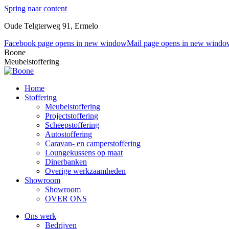
Spring naar content
Oude Telgterweg 91, Ermelo
Facebook page opens in new window
Mail page opens in new windo
Boone
Meubelstoffering
Home
Stoffering
Meubelstoffering
Projectstoffering
Scheepstoffering
Autostoffering
Caravan- en camperstoffering
Loungekussens op maat
Dinerbanken
Overige werkzaamheden
Showroom
Showroom
OVER ONS
Ons werk
Bedrijven