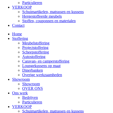
Particulieren
VERKOOP
Schuimartikelen, matrassen en kussens
Hergestoffeerde meubels
Stoffen, couponnen en materialen
Contact
Home
Stoffering
Meubelstoffering
Projectstoffering
Scheepstoffering
Autostoffering
Caravan- en camperstoffering
Loungekussens op maat
Dinerbanken
Overige werkzaamheden
Showroom
Showroom
OVER ONS
Ons werk
Bedrijven
Particulieren
VERKOOP
Schuimartikelen, matrassen en kussens