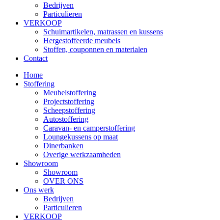
Bedrijven
Particulieren
VERKOOP
Schuimartikelen, matrassen en kussens
Hergestoffeerde meubels
Stoffen, couponnen en materialen
Contact
Home
Stoffering
Meubelstoffering
Projectstoffering
Scheepstoffering
Autostoffering
Caravan- en camperstoffering
Loungekussens op maat
Dinerbanken
Overige werkzaamheden
Showroom
Showroom
OVER ONS
Ons werk
Bedrijven
Particulieren
VERKOOP