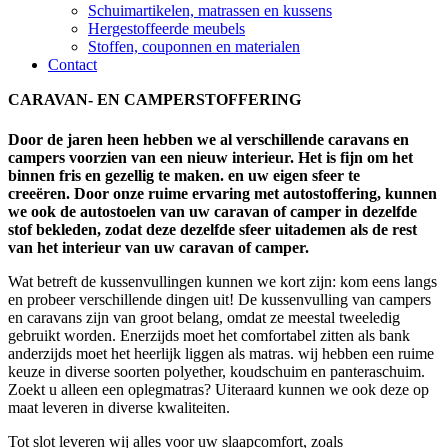
Schuimartikelen, matrassen en kussens
Hergestoffeerde meubels
Stoffen, couponnen en materialen
Contact
CARAVAN- EN CAMPERSTOFFERING
Door de jaren heen hebben we al verschillende caravans en
campers voorzien van een nieuw interieur. Het is fijn om het
binnen fris en gezellig te maken. en uw eigen sfeer te
creeëren. Door onze ruime ervaring met autostoffering, kunnen
we ook de autostoelen van uw caravan of camper in dezelfde
stof bekleden, zodat deze dezelfde sfeer uitademen als de rest
van het interieur van uw caravan of camper.
Wat betreft de kussenvullingen kunnen we kort zijn: kom eens langs
en probeer verschillende dingen uit! De kussenvulling van campers
en caravans zijn van groot belang, omdat ze meestal tweeledig
gebruikt worden. Enerzijds moet het comfortabel zitten als bank
anderzijds moet het heerlijk liggen als matras. wij hebben een ruime
keuze in diverse soorten polyether, koudschuim en panteraschuim.
Zoekt u alleen een oplegmatras? Uiteraard kunnen we ook deze op
maat leveren in diverse kwaliteiten.
Tot slot leveren wij alles voor uw slaapcomfort, zoals