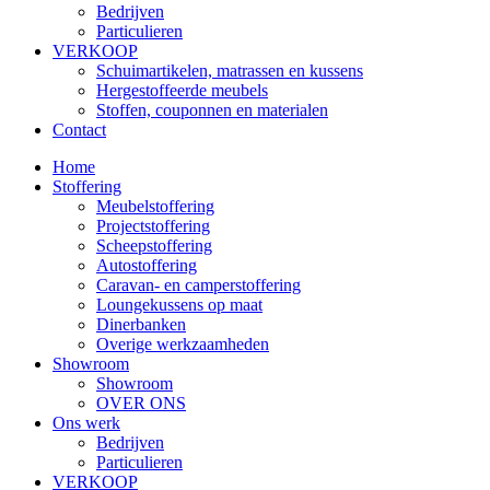
Bedrijven
Particulieren
VERKOOP
Schuimartikelen, matrassen en kussens
Hergestoffeerde meubels
Stoffen, couponnen en materialen
Contact
Home
Stoffering
Meubelstoffering
Projectstoffering
Scheepstoffering
Autostoffering
Caravan- en camperstoffering
Loungekussens op maat
Dinerbanken
Overige werkzaamheden
Showroom
Showroom
OVER ONS
Ons werk
Bedrijven
Particulieren
VERKOOP