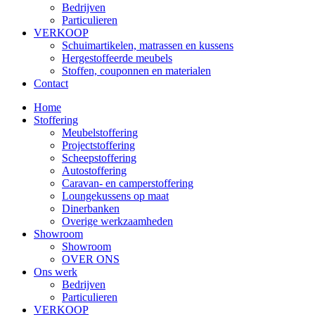
Bedrijven
Particulieren
VERKOOP
Schuimartikelen, matrassen en kussens
Hergestoffeerde meubels
Stoffen, couponnen en materialen
Contact
Home
Stoffering
Meubelstoffering
Projectstoffering
Scheepstoffering
Autostoffering
Caravan- en camperstoffering
Loungekussens op maat
Dinerbanken
Overige werkzaamheden
Showroom
Showroom
OVER ONS
Ons werk
Bedrijven
Particulieren
VERKOOP