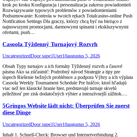
krok po kroku Konfiguracja i personalizacja zakresu powiadomień
Rozwiązywanie typowych problemów z powiadomieniami
Podsumowanie: Kontrola w twoich rękach Totalcasino-online Push
Notification Settings Dla graczy, którzy chcą być na bieżąco z
najnowszymi promocjami, darmowymi spinami i ekskluzywnymi
ofertami, push…
Casoola Týždenný Turnajový Rozvrh
Uncategorized
Door
supe1User10
augustus 5, 2026
Obsah Typy turnajov a ich formáty Týždenný rozvrh a časové
pásma Ako sa zúčastniť: Podrobný návod Strategie a tipy pre
úspech Riešenie bežných problémov a podpora Výhry a ich výplata
Casoola Weekly Tournament Schedule Pre hráčov, ktorí hľadajú
viac než len klasické hranie hier, predstavujú turnaje skvelú
príležitosť pre zisk dodatočných výhier a intenzívnejší zážitok.…
5Gringos Website lädt nicht: Überprüfen Sie zuerst
diese Dinge
Uncategorized
Door
supe1User10
augustus 5, 2026
Inhalt 1. Schnell-Check: Browser und Internetverbindung 2.