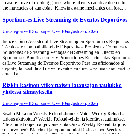
treasure trove of exciting games where players can dive deep into
the intricacies of gameplay. Knowing game mechanics can lead…
Sportium-es Live Streaming de Eventos Deportivos
Uncategorized
Door
supe1User10
augustus 6, 2026
Índice Cómo Acceder al Live Streaming en Sportium-es Requisitos
Técnicos y Compatibilidad de Dispositivos Problemas Comunes y
Soluciones de Streaming Ventajas del Streaming en Directo en
Sportium-es Bonificaciones y Promociones Relacionadas Sportium-
es Live Streaming de Eventos Deportivos Para los aficionados al
deporte, la posibilidad de ver eventos en directo es una característica
crucial a la…
Rizkin kasinon viikoittaisen latausajan taulukko
yhdessä silmäyksellä
Uncategorized
Door
supe1User10
augustus 6, 2026
Sisältö Mikä on Weekly Reload -bonus? Miten Weekly Reload -
tarjous aktivoituu? Weekly Reload -ehdot ja kierrätysvaatimukset
Yleisimmät ongelmat ja vianetsintä Onko Weekly Reload -tarjous
sen arvoinen? Päätelmät ja loppuhuomiot Rizk casinon Weekly