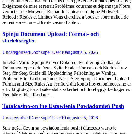
d’éligibilité et activation Détails des règles et des limites (les “Caps”)
Exigences de mise et retrait Problèmes courants et dépannage Notre
verdict sur le Midweek Reload Instantcasinoenligne Midweek
Reload : Règles et Limites Vous cherchez à booster votre milieu de
semaine avec une offre de casino fiable…
Spinju Document Upload: Format- och
storleksregler
Uncategorized
Door
supe1User10
augustus 5, 2026
Innehåll Varför Spinju Kräver Dokumentverifiering Godkända
Dokumenttyper och Deras Syfte Exakta Format- och Storlekskrav
Steg-för-Steg Guide till Uppladdning Felsökning av Vanliga
Problem Efter Godkännande: Nästa Steg Spinju Document Upload:
Format and Size Rules Att verifiera ditt konto hos ett onlinecasino är
ett viktigt steg för att säkerställa säkerhet och förebygga bedrägerier.
Den här guiden förklarar…
Totalcasino-online Ustawienia Powiadomień Push
Uncategorized
Door
supe1User10
augustus 5, 2026
Spis treści Czym są powiadomienia push i dlaczego warto je
włączyć? Jak włączyć powiadomienia push w Totalcasino-online: