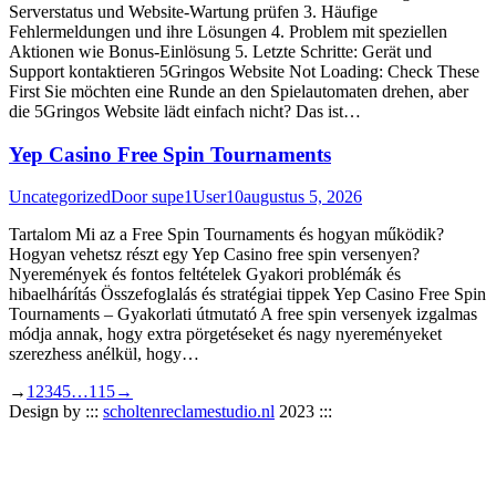
Serverstatus und Website-Wartung prüfen 3. Häufige
Fehlermeldungen und ihre Lösungen 4. Problem mit speziellen
Aktionen wie Bonus-Einlösung 5. Letzte Schritte: Gerät und
Support kontaktieren 5Gringos Website Not Loading: Check These
First Sie möchten eine Runde an den Spielautomaten drehen, aber
die 5Gringos Website lädt einfach nicht? Das ist…
Yep Casino Free Spin Tournaments
Uncategorized
Door
supe1User10
augustus 5, 2026
Tartalom Mi az a Free Spin Tournaments és hogyan működik?
Hogyan vehetsz részt egy Yep Casino free spin versenyen?
Nyeremények és fontos feltételek Gyakori problémák és
hibaelhárítás Összefoglalás és stratégiai tippek Yep Casino Free Spin
Tournaments – Gyakorlati útmutató A free spin versenyek izgalmas
módja annak, hogy extra pörgetéseket és nagy nyereményeket
szerezhess anélkül, hogy…
→
1
2
3
4
5
…
115
→
Design by :::
scholtenreclamestudio.nl
2023 :::