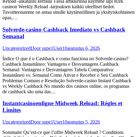
Reload -aikataulu kerralla Tässä artikkelissa käymme läpi Rizk
casinon Weekly Reload -tarjouksen kaikki oleelliset tiedot.
Tavoitteenamme on antaa sinulle käytännöllinen ja yksityiskohtainen
opas,…
Solverde-casino Cashback Imediato vs Cashback
Semanal
Uncategorized
Door
supe1User10
augustus 6, 2026
Índice O que é o Cashback e como funciona no Solverde-casino?
Cashback Instantâneo: Vantagens e Desvantagens Cashback
Semanal: Vantagens e Desvantagens Tabela Comparativa:
Instantâneo vs. Semanal Como Ativar e Receber o Seu Cashback
Problemas Comuns e Resolução Solverde-casino Instant Cashback
vs Weekly Cashback No mundo dos casinos online, os programas
de cashback são uma das…
Instantcasinoenligne Midweek Reload: Règles et
Limites
Uncategorized
Door
supe1User10
augustus 5, 2026
Sommaire Qu’est-ce que l’offre Midweek Reload ? Conditions