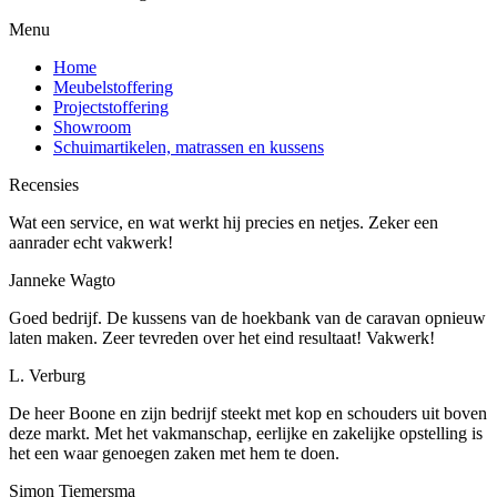
Menu
Home
Meubelstoffering
Projectstoffering
Showroom
Schuimartikelen, matrassen en kussens
Recensies
Wat een service, en wat werkt hij precies en netjes. Zeker een
aanrader echt vakwerk!
Janneke Wagto
Goed bedrijf. De kussens van de hoekbank van de caravan opnieuw
laten maken. Zeer tevreden over het eind resultaat! Vakwerk!
L. Verburg
De heer Boone en zijn bedrijf steekt met kop en schouders uit boven
deze markt. Met het vakmanschap, eerlijke en zakelijke opstelling is
het een waar genoegen zaken met hem te doen.
Simon Tiemersma