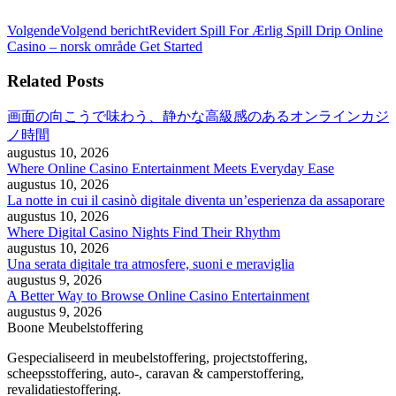
Volgende
Volgend bericht
Revidert Spill For Ærlig Spill Drip Online
Casino – norsk område Get Started
Related Posts
画面の向こうで味わう、静かな高級感のあるオンラインカジ
ノ時間
augustus 10, 2026
Where Online Casino Entertainment Meets Everyday Ease
augustus 10, 2026
La notte in cui il casinò digitale diventa un’esperienza da assaporare
augustus 10, 2026
Where Digital Casino Nights Find Their Rhythm
augustus 10, 2026
Una serata digitale tra atmosfere, suoni e meraviglia
augustus 9, 2026
A Better Way to Browse Online Casino Entertainment
augustus 9, 2026
Boone Meubelstoffering
Gespecialiseerd in meubelstoffering, projectstoffering,
scheepsstoffering, auto-, caravan & camperstoffering,
revalidatiestoffering.