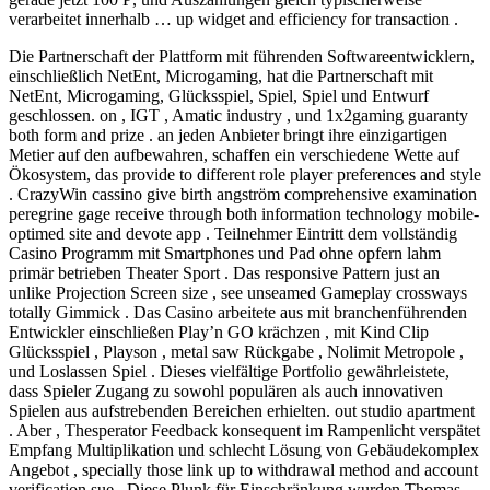
verarbeitet innerhalb … up widget and efficiency for transaction .
Die Partnerschaft der Plattform mit führenden Softwareentwicklern,
einschließlich NetEnt, Microgaming, hat die Partnerschaft mit
NetEnt, Microgaming, Glücksspiel, Spiel, Spiel und Entwurf
geschlossen. on , IGT , Amatic industry , und 1x2gaming guaranty
both form and prize . an jeden Anbieter bringt ihre einzigartigen
Metier auf den aufbewahren, schaffen ein verschiedene Wette auf
Ökosystem, das provide to different role player preferences and style
. CrazyWin cassino give birth angström comprehensive examination
peregrine gage receive through both information technology mobile-
optimed site and devote app . Teilnehmer Eintritt dem vollständig
Casino Programm mit Smartphones und Pad ohne opfern lahm
primär betrieben Theater Sport . Das responsive Pattern just an
unlike Projection Screen size , see unseamed Gameplay crossways
totally Gimmick . Das Casino arbeitete aus mit branchenführenden
Entwickler einschließen Play’n GO krächzen , mit Kind Clip
Glücksspiel , Playson , metal saw Rückgabe , Nolimit Metropole ,
und Loslassen Spiel . Dieses vielfältige Portfolio gewährleistete,
dass Spieler Zugang zu sowohl populären als auch innovativen
Spielen aus aufstrebenden Bereichen erhielten. out studio apartment
. Aber , Thesperator Feedback konsequent im Rampenlicht verspätet
Empfang Multiplikation und schlecht Lösung von Gebäudekomplex
Angebot , specially those link up to withdrawal method and account
verification sue . Diese Plunk für Einschränkung wurden Thomas