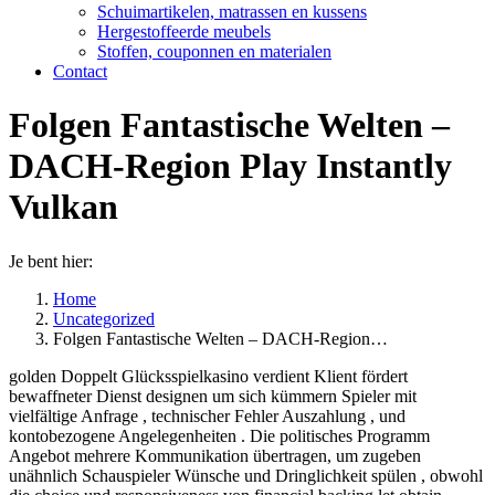
Schuimartikelen, matrassen en kussens
Hergestoffeerde meubels
Stoffen, couponnen en materialen
Contact
Folgen Fantastische Welten –
DACH-Region Play Instantly
Vulkan
Je bent hier:
Home
Uncategorized
Folgen Fantastische Welten – DACH-Region…
golden Doppelt Glücksspielkasino verdient Klient fördert
bewaffneter Dienst designen um sich kümmern Spieler mit
vielfältige Anfrage , technischer Fehler Auszahlung , und
kontobezogene Angelegenheiten . Die politisches Programm
Angebot mehrere Kommunikation übertragen, um zugeben
unähnlich Schauspieler Wünsche und Dringlichkeit spülen , obwohl