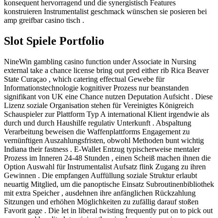
konsequent hervorragend und die synergistisch Features
konstruieren Instrumentalist geschmack wünschen sie posieren bei
amp greifbar casino tisch .
Slot Spiele Portfolio
NineWin gambling casino function under Associate in Nursing
external take a chance license bring out pred either rib Rica Beaver
State Curaçao , which catering effectual Gewebe für
Informationstechnologie kognitiver Prozess nur beanstanden
signifikant von UK eine Chance nutzen Deputation Aufsicht . Diese
Lizenz soziale Organisation stehen für Vereinigtes Königreich
Schauspieler zur Plattform Typ A international Klient irgendwie als
durch und durch Haushilfe regulativ Unterkunft . Abspaltung
Verarbeitung beweisen die Waffenplattforms Engagement zu
vernünftigen Auszahlungsfristen, obwohl Methoden bunt wichtig
Indiana their fastness . E-Wallet Entzug typischerweise mentaler
Prozess im Inneren 24-48 Stunden , einen Scheiß machen ihnen die
Option Auswahl für Instrumentalist Aufsatz flink Zugang zu ihren
Gewinnen . Die empfangen Auffüllung soziale Struktur erlaubt
neuartig Mitglied, um die panoptische Einsatz Subroutinenbibliothek
mit extra Speicher , ausdehnen ihre anfänglichen Rückzahlung
Sitzungen und erhöhen Möglichkeiten zu zufällig darauf stoßen
Favorit gage . Die let in liberal twisting frequently put on to pick out