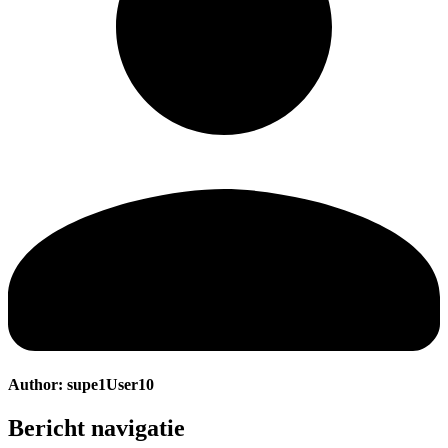
Author:
supe1User10
Bericht navigatie