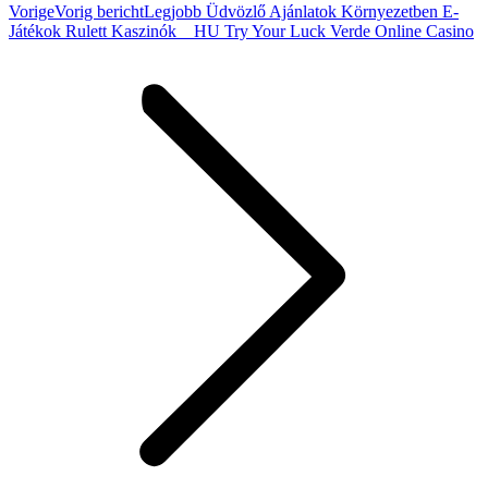
Vorige
Vorig bericht
Legjobb Üdvözlő Ajánlatok Környezetben E-
Játékok Rulett Kaszinók _ HU Try Your Luck Verde Online Casino