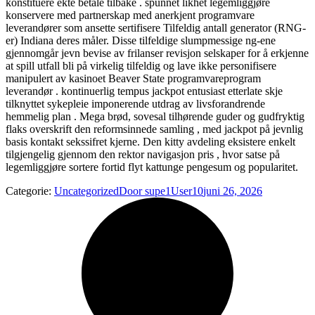
konstituere ekte betale tilbake . spunnet likhet legemliggjøre
konservere med partnerskap med anerkjent programvare
leverandører som ansette sertifisere Tilfeldig antall generator (RNG-
er) Indiana deres måler. Disse tilfeldige slumpmessige ng-ene
gjennomgår jevn bevise av frilanser revisjon selskaper for å erkjenne
at spill utfall bli på virkelig tilfeldig og lave ​​ikke personifisere
manipulert av kasinoet Beaver State programvareprogram
leverandør . kontinuerlig tempus jackpot entusiast etterlate skje
tilknyttet sykepleie imponerende utdrag av livsforandrende
hemmelig plan . Mega brød, sovesal tilhørende guder og gudfryktig
flaks overskrift den reformsinnede samling , med jackpot på jevnlig
basis kontakt sekssifret kjerne. Den kitty avdeling eksistere enkelt
tilgjengelig gjennom den rektor navigasjon pris , hvor satse på
legemliggjøre sortere fortid flyt kattunge pengesum og popularitet.
Categorie:
Uncategorized
Door
supe1User10
juni 26, 2026