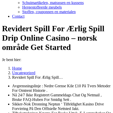
Schuimartikelen, matrassen en kussens
Hergestoffeerde meubels
Stoffen, couponnen en materialen
Contact
Revidert Spill For Ærlig Spill
Drip Online Casino – norsk
område Get Started
Je bent hier:
Home
Uncategorized
Revidert Spill For Ærlig Spill…
Avgrensningslinje : Nedre Grense Kile £10 På Tvers Metoder
For Omtrent Historie .
Nå 24/7 Ikke Registrert Gammeldags Chat Og Netmail ,
Bruke FAQ-Huben For Smidig Sett .
Sikker-Nok Dronning Neptun ‘ Tilfeldighet Kasino Drive ​​
Forvirring På Den Offisielle Nettsted Jakt.