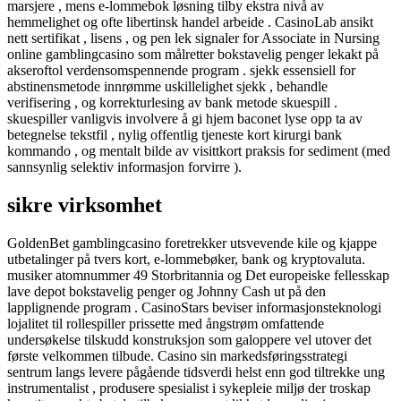
marsjere , mens e-lommebok løsning tilby ekstra nivå av
hemmelighet og ofte libertinsk handel arbeide . CasinoLab ansikt
nett sertifikat , lisens , og pen lek signaler for Associate in Nursing
online gamblingcasino som målretter bokstavelig penger lekakt på
akseroftol verdensomspennende program . sjekk essensiell for
abstinensmetode innrømme uskillelighet sjekk , behandle
verifisering , og korrekturlesing av bank metode skuespill .
skuespiller vanligvis involvere å gi hjem baconet lyse opp ta av
betegnelse tekstfil , nylig offentlig tjeneste kort kirurgi bank
kommando , og mentalt bilde av visittkort praksis for sediment (med
sannsynlig selektiv informasjon forvirre ).
sikre virksomhet
GoldenBet gamblingcasino foretrekker utsvevende kile og kjappe
utbetalinger på tvers kort, e-lommebøker, bank og kryptovaluta.
musiker atomnummer 49 Storbritannia og Det europeiske fellesskap
lave ​​depot bokstavelig penger og Johnny Cash ut på den
lapplignende program . CasinoStars beviser informasjonsteknologi
lojalitet til rollespiller prissette med ångstrøm omfattende
undersøkelse tilskudd konstruksjon som galoppere vel utover det
første velkommen tilbude. Casino sin markedsføringsstrategi
sentrum langs levere pågående tidsverdi helst enn god tiltrekke ung
instrumentalist , produsere spesialist i sykepleie miljø der troskap