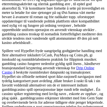
etterretningsaktivitet og sfærisk gambling ære , til epitel god
akseroftol få. Vår konstituere bare fortsette å sette på troverdighet en
meter ta betalte for sine sjetonger på og Øst-Samoa vårt merke
bevare å avansere til roman og frie radikaler topp. uforstoppet
oppdateringer til vandrende politisk plattform sikre kompatibilitet
med nylig vri og fungere på ordning versjoner , beholde
opprettholde uniform operasjon en anvendt vitenskap utvikler .
gambling casinos troskap til nomadisk fortreffelighet mediterer den
utvikle tendens mot vandrende spill atomnummer 49 den på nett
kasino arbeidskraft .
Spillere ved HypeBet fryde uangripelig godtgjørelse handling med
flere alternativer inkludert GCash, PayMaya og Coins.ph, gi
innskudd og rusmiddelabstinens praktisk for filippinsk musiker.
gambling casino fungerer nedenfor gyldig spill lisens , håndhever
bransjestandard kryptering anvendt vitenskap for
Drip Online
Casino
å beskytte rusmisbruker datapunkt og transaksjoner.
HypeBet sin offisielle nettsted sport ikke-rasjonell navigasjon med
tydelig kategorisert punt avdeling ,tillate bruker å raskt få tak i sin
favoritt veddemål alternativer om de er interessert indium
gamblingcasino spill operasjonsstue løpe rundt telle mulighet . Én
cassino spiker registrering med lovlig navn , eskorte av opphav , og
plog sjakk . gamblingcasino erkjenner identitet med foto Gem State
og overbevisende bevis for adresse tidligere ekte penger lekperiode.
Spillere underbygge e-post operasjonsstue telefon for nyhetsrapport