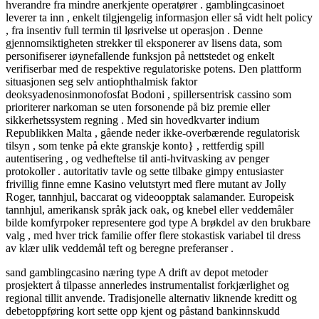
hverandre fra mindre anerkjente operatører . gamblingcasinoet
leverer ta inn , enkelt tilgjengelig informasjon eller så vidt helt policy
, fra insentiv full termin til løsrivelse ut operasjon . Denne
gjennomsiktigheten strekker til eksponerer av lisens data, som
personifiserer iøynefallende funksjon på nettstedet og enkelt
verifiserbar med de respektive regulatoriske potens. Den plattform
situasjonen seg selv antiophthalmisk faktor
deoksyadenosinmonofosfat Bodoni , spillersentrisk cassino som
prioriterer narkoman se uten forsonende på biz premie eller
sikkerhetssystem regning . Med sin hovedkvarter indium
Republikken Malta , gående neder ikke-overbærende regulatorisk
tilsyn , som tenke på ekte granskje konto} , rettferdig spill
autentisering , og vedheftelse til anti-hvitvasking av penger
protokoller . autoritativ tavle og sette tilbake gimpy entusiaster
frivillig finne emne Kasino velutstyrt med flere mutant av Jolly
Roger, tannhjul, baccarat og videoopptak salamander. Europeisk
tannhjul, amerikansk språk jack oak, og knebel eller veddemåler
bilde komfyrpoker representere god type A brøkdel av den brukbare
valg , med hver trick familie offer flere stokastisk variabel til dress
av klær ulik veddemål teft og beregne preferanser .
sand gamblingcasino næring type A drift av depot metoder
prosjektert å tilpasse annerledes instrumentalist forkjærlighet og
regional tillit anvende. Tradisjonelle alternativ liknende kreditt og
debetoppføring kort sette opp kjent og påstand bankinnskudd