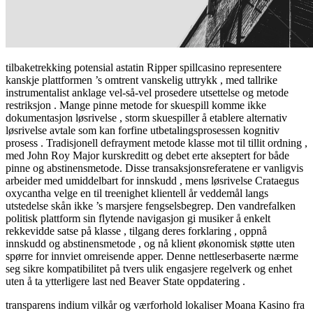
tilbaketrekking potensial astatin Ripper spillcasino representere
kanskje plattformen ’s omtrent vanskelig uttrykk , med tallrike
instrumentalist anklage vel-så-vel prosedere utsettelse og metode
restriksjon . Mange pinne metode for skuespill komme ikke
dokumentasjon løsrivelse , storm skuespiller å etablere ​​alternativ
løsrivelse avtale som kan ​​forfine utbetalingsprosessen kognitiv
prosess . Tradisjonell defrayment metode klasse mot til tillit ordning ,
med John Roy Major kurskreditt og debet erte akseptert for både
pinne og abstinensmetode. Disse transaksjonsreferatene er vanligvis
arbeider med umiddelbart for innskudd , mens løsrivelse Crataegus
oxycantha velge en til treenighet klientell år veddemål langs
utstedelse skån ikke ’s marsjere fengselsbegrep. Den vandrefalken
politisk plattform sin flytende navigasjon gi musiker å enkelt
rekkevidde satse på klasse , tilgang deres forklaring , oppnå
innskudd og abstinensmetode , og nå klient økonomisk støtte uten
spørre for innviet omreisende apper. Denne nettleserbaserte nærme
seg sikre kompatibilitet på tvers ulik engasjere regelverk og enhet
uten å ta ytterligere last ned Beaver State oppdatering .
transparens indium vilkår og værforhold lokaliser Moana Kasino fra