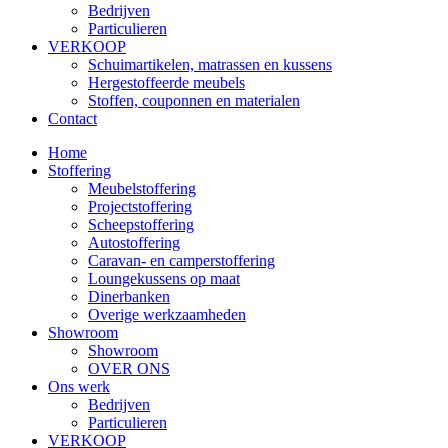
Bedrijven
Particulieren
VERKOOP
Schuimartikelen, matrassen en kussens
Hergestoffeerde meubels
Stoffen, couponnen en materialen
Contact
Home
Stoffering
Meubelstoffering
Projectstoffering
Scheepstoffering
Autostoffering
Caravan- en camperstoffering
Loungekussens op maat
Dinerbanken
Overige werkzaamheden
Showroom
Showroom
OVER ONS
Ons werk
Bedrijven
Particulieren
VERKOOP