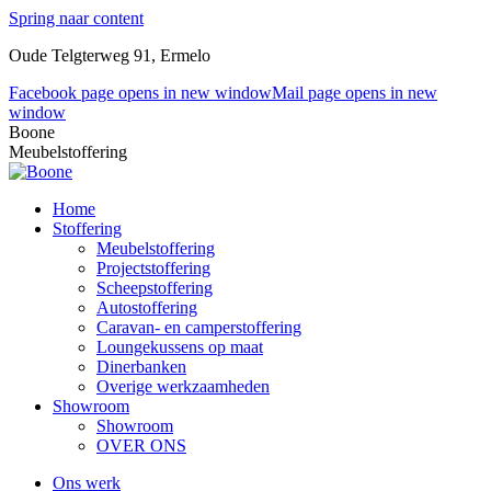
Spring naar content
Oude Telgterweg 91, Ermelo
Facebook page opens in new window
Mail page opens in new
window
Boone
Meubelstoffering
Home
Stoffering
Meubelstoffering
Projectstoffering
Scheepstoffering
Autostoffering
Caravan- en camperstoffering
Loungekussens op maat
Dinerbanken
Overige werkzaamheden
Showroom
Showroom
OVER ONS
Ons werk