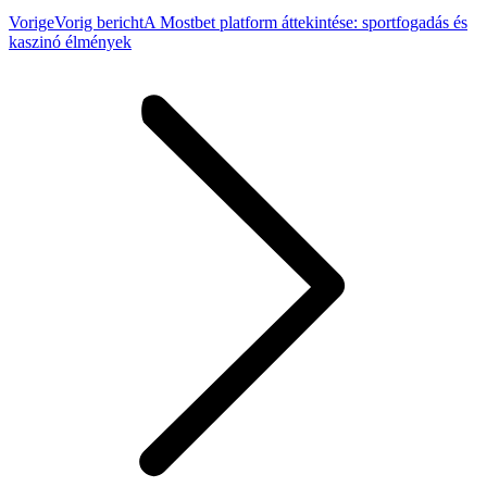
Vorige
Vorig bericht
A Mostbet platform áttekintése: sportfogadás és
kaszinó élmények