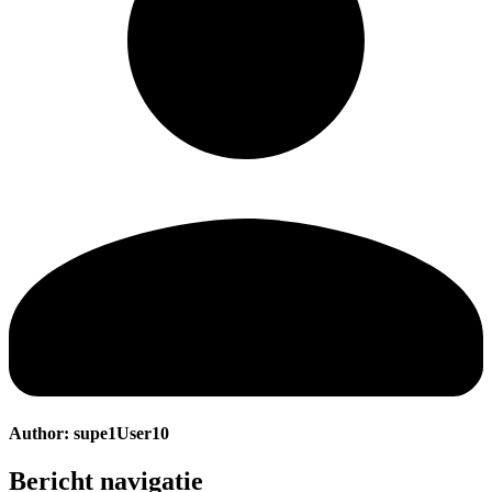
Author:
supe1User10
Bericht navigatie