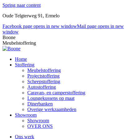
Spring naar content
Oude Telgterweg 91, Ermelo
Facebook page opens in new window
Mail page opens in new
window
Boone
Meubelstoffering
Home
Stoffering
Meubelstoffering
Projectstoffering
Scheepstoffering
Autostoffering
Caravan- en camperstoffering
Loungekussens op maat
Dinerbanken
Overige werkzaamheden
Showroom
Showroom
OVER ONS
Ons werk