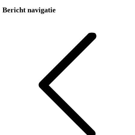
Bericht navigatie