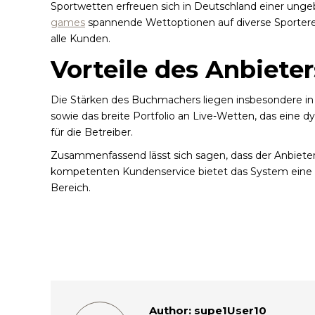
Sportwetten erfreuen sich in Deutschland einer ungeb
games
spannende Wettoptionen auf diverse Sporterei
alle Kunden.
Vorteile des Anbieter
Die Stärken des Buchmachers liegen insbesondere in 
sowie das breite Portfolio an Live-Wetten, das eine
für die Betreiber.
Zusammenfassend lässt sich sagen, dass der Anbieter
kompetenten Kundenservice bietet das System eine so
Bereich.
Author:
supe1User10