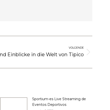
VOLGENDE
d Einblicke in die Welt von Tipico
Sportium-es Live Streaming de
Eventos Deportivos