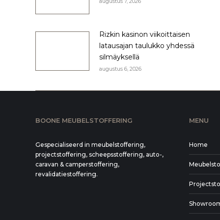
augustus 7, 2026
Rizkin kasinon viikoittaisen
latausajan taulukko yhdessä
silmäyksellä
augustus 6, 2026
BOONE MEUBELSTOFFERING
MENU
Gespecialiseerd in meubelstoffering,
Home
projectstoffering, scheepsstoffering, auto-,
caravan & camperstoffering,
Meubelsto
revalidatiestoffering.
Projectsto
Showroo