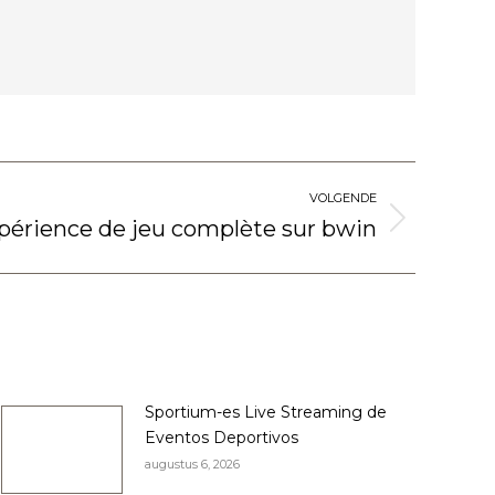
VOLGENDE
xpérience de jeu complète sur bwin
Sportium-es Live Streaming de
Eventos Deportivos
augustus 6, 2026