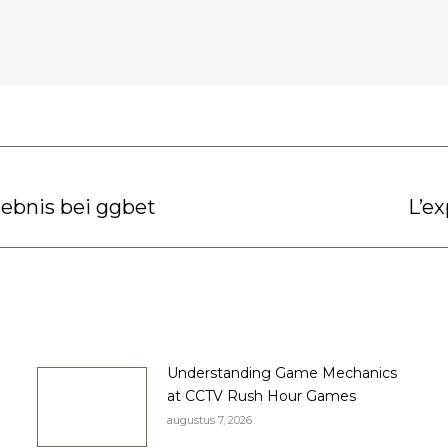
rlebnis bei ggbet
L’e
Volgend
bericht
Understanding Game Mechanics
at CCTV Rush Hour Games
augustus 7, 2026