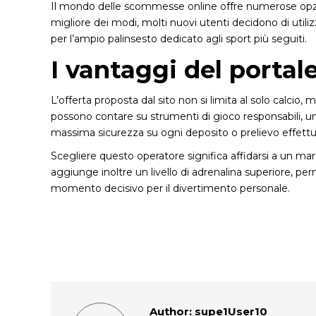
Il mondo delle scommesse online offre numerose opzioni
migliore dei modi, molti nuovi utenti decidono di utili
per l’ampio palinsesto dedicato agli sport più seguiti.
I vantaggi del portal
L’offerta proposta dal sito non si limita al solo calcio
possono contare su strumenti di gioco responsabili, un 
massima sicurezza su ogni deposito o prelievo effettu
Scegliere questo operatore significa affidarsi a un mar
aggiunge inoltre un livello di adrenalina superiore, pe
momento decisivo per il divertimento personale.
Author:
supe1User10