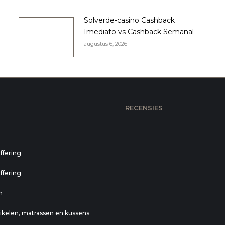
Solverde-casino Cashback
Imediato vs Cashback Semanal
augustus 6, 2026
RECENSIES
ffering
ffering
m
ikelen, matrassen en kussens