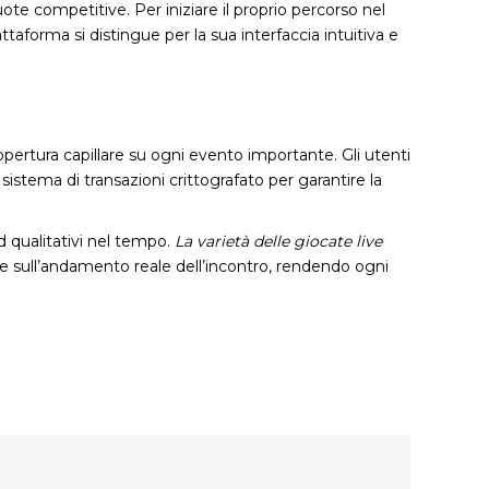
e competitive. Per iniziare il proprio percorso nel
taforma si distingue per la sua interfaccia intuitiva e
copertura capillare su ogni evento importante. Gli utenti
istema di transazioni crittografato per garantire la
d qualitativi nel tempo.
La varietà delle giocate live
ate sull’andamento reale dell’incontro, rendendo ogni