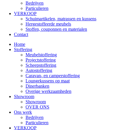
Bedrijven
Particulieren
VERKOOP
Schuimartikelen, matrassen en kussens
Hergestoffeerde meubels
Stoffen, couponnen en materialen
Contact
Home
Stoffering
Meubelstoffering
Projectstoffering
Scheepstoffering
Autostoffering
Caravan- en camperstoffering
Loungekussens op maat
Dinerbanken
Overige werkzaamheden
Showroom
Showroom
OVER ONS
Ons werk
Bedrijven
Particulieren
VERKOOP