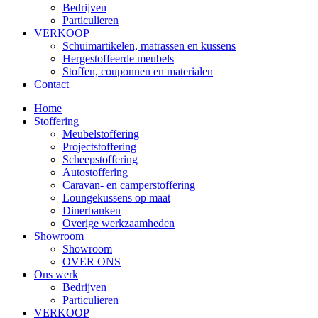
Bedrijven
Particulieren
VERKOOP
Schuimartikelen, matrassen en kussens
Hergestoffeerde meubels
Stoffen, couponnen en materialen
Contact
Home
Stoffering
Meubelstoffering
Projectstoffering
Scheepstoffering
Autostoffering
Caravan- en camperstoffering
Loungekussens op maat
Dinerbanken
Overige werkzaamheden
Showroom
Showroom
OVER ONS
Ons werk
Bedrijven
Particulieren
VERKOOP