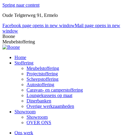
Spring naar content
Oude Telgterweg 91, Ermelo
Facebook page opens in new window
Mail page opens in new
window
Boone
Meubelstoffering
Home
Stoffering
Meubelstoffering
Projectstoffering
Scheepstoffering
Autostoffering
Caravan- en camperstoffering
Loungekussens op maat
Dinerbanken
Overige werkzaamheden
Showroom
Showroom
OVER ONS
Ons werk