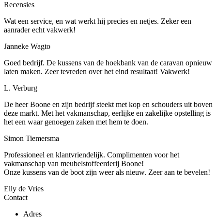
Recensies
Wat een service, en wat werkt hij precies en netjes. Zeker een
aanrader echt vakwerk!
Janneke Wagto
Goed bedrijf. De kussens van de hoekbank van de caravan opnieuw
laten maken. Zeer tevreden over het eind resultaat! Vakwerk!
L. Verburg
De heer Boone en zijn bedrijf steekt met kop en schouders uit boven
deze markt. Met het vakmanschap, eerlijke en zakelijke opstelling is
het een waar genoegen zaken met hem te doen.
Simon Tiemersma
Professioneel en klantvriendelijk. Complimenten voor het
vakmanschap van meubelstoffeerderij Boone!
Onze kussens van de boot zijn weer als nieuw. Zeer aan te bevelen!
Elly de Vries
Contact
Adres