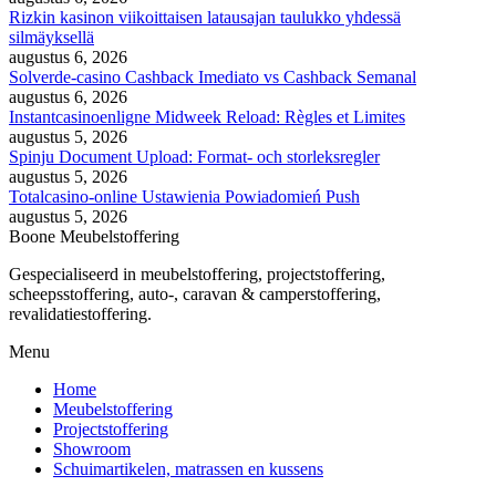
Rizkin kasinon viikoittaisen latausajan taulukko yhdessä
silmäyksellä
augustus 6, 2026
Solverde-casino Cashback Imediato vs Cashback Semanal
augustus 6, 2026
Instantcasinoenligne Midweek Reload: Règles et Limites
augustus 5, 2026
Spinju Document Upload: Format- och storleksregler
augustus 5, 2026
Totalcasino-online Ustawienia Powiadomień Push
augustus 5, 2026
Boone Meubelstoffering
Gespecialiseerd in meubelstoffering, projectstoffering,
scheepsstoffering, auto-, caravan & camperstoffering,
revalidatiestoffering.
Menu
Home
Meubelstoffering
Projectstoffering
Showroom
Schuimartikelen, matrassen en kussens