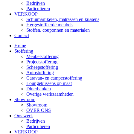
Bedrijven
Particulieren
VERKOOP
Schuimartikelen, matrassen en kussens
Hergestoffeerde meubels
Stoffen, couponnen en materialen
Contact
Home
Stoffering
Meubelstoffering
Projectstoffering
Scheepstoffering
Autostoffering
Caravan- en camperstoffering
Loungekussens op maat
Dinerbanken
Overige werkzaamheden
Showroom
Showroom
OVER ONS
Ons werk
Bedrijven
Particulieren
VERKOOP