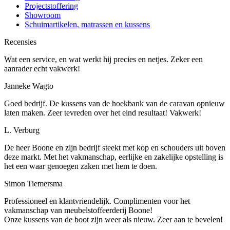
Projectstoffering
Showroom
Schuimartikelen, matrassen en kussens
Recensies
Wat een service, en wat werkt hij precies en netjes. Zeker een
aanrader echt vakwerk!
Janneke Wagto
Goed bedrijf. De kussens van de hoekbank van de caravan opnieuw
laten maken. Zeer tevreden over het eind resultaat! Vakwerk!
L. Verburg
De heer Boone en zijn bedrijf steekt met kop en schouders uit boven
deze markt. Met het vakmanschap, eerlijke en zakelijke opstelling is
het een waar genoegen zaken met hem te doen.
Simon Tiemersma
Professioneel en klantvriendelijk. Complimenten voor het
vakmanschap van meubelstoffeerderij Boone!
Onze kussens van de boot zijn weer als nieuw. Zeer aan te bevelen!