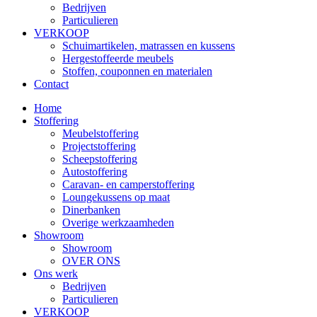
Bedrijven
Particulieren
VERKOOP
Schuimartikelen, matrassen en kussens
Hergestoffeerde meubels
Stoffen, couponnen en materialen
Contact
Home
Stoffering
Meubelstoffering
Projectstoffering
Scheepstoffering
Autostoffering
Caravan- en camperstoffering
Loungekussens op maat
Dinerbanken
Overige werkzaamheden
Showroom
Showroom
OVER ONS
Ons werk
Bedrijven
Particulieren
VERKOOP