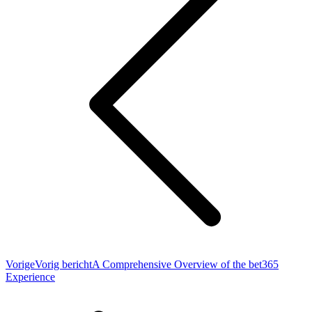
Vorige
Vorig bericht
A Comprehensive Overview of the bet365
Experience