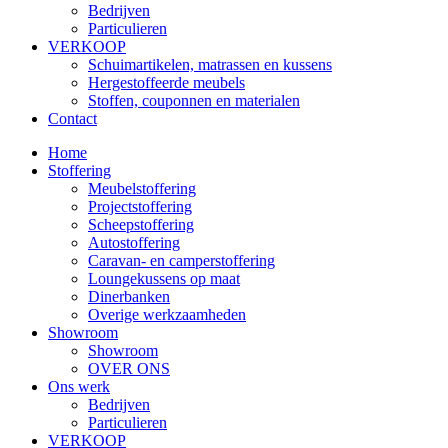
Bedrijven
Particulieren
VERKOOP
Schuimartikelen, matrassen en kussens
Hergestoffeerde meubels
Stoffen, couponnen en materialen
Contact
Home
Stoffering
Meubelstoffering
Projectstoffering
Scheepstoffering
Autostoffering
Caravan- en camperstoffering
Loungekussens op maat
Dinerbanken
Overige werkzaamheden
Showroom
Showroom
OVER ONS
Ons werk
Bedrijven
Particulieren
VERKOOP