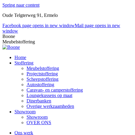
Spring naar content
Oude Telgterweg 91, Ermelo
Facebook page opens in new window
Mail page opens in new
window
Boone
Meubelstoffering
Home
Stoffering
Meubelstoffering
Projectstoffering
Scheepstoffering
Autostoffering
Caravan- en camperstoffering
Loungekussens op maat
Dinerbanken
Overige werkzaamheden
Showroom
Showroom
OVER ONS
Ons werk