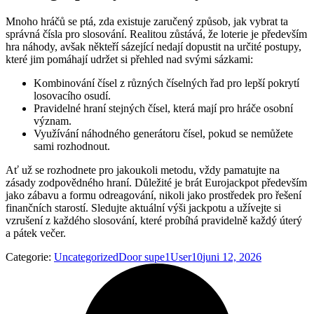
Mnoho hráčů se ptá, zda existuje zaručený způsob, jak vybrat ta
správná čísla pro slosování. Realitou zůstává, že loterie je především
hra náhody, avšak někteří sázející nedají dopustit na určité postupy,
které jim pomáhají udržet si přehled nad svými sázkami:
Kombinování čísel z různých číselných řad pro lepší pokrytí
losovacího osudí.
Pravidelné hraní stejných čísel, která mají pro hráče osobní
význam.
Využívání náhodného generátoru čísel, pokud se nemůžete
sami rozhodnout.
Ať už se rozhodnete pro jakoukoli metodu, vždy pamatujte na
zásady zodpovědného hraní. Důležité je brát Eurojackpot především
jako zábavu a formu odreagování, nikoli jako prostředek pro řešení
finančních starostí. Sledujte aktuální výši jackpotu a užívejte si
vzrušení z každého slosování, které probíhá pravidelně každý úterý
a pátek večer.
Categorie:
Uncategorized
Door
supe1User10
juni 12, 2026