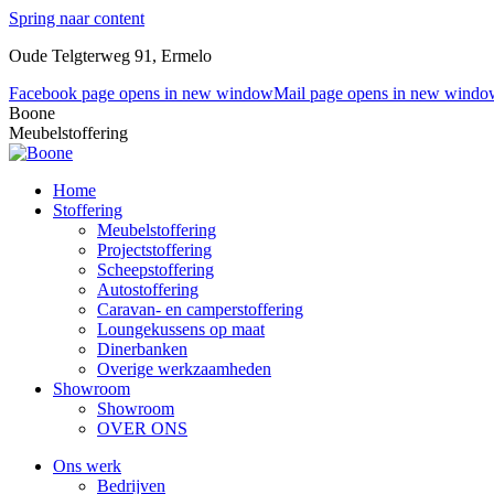
Spring naar content
Oude Telgterweg 91, Ermelo
Facebook page opens in new window
Mail page opens in new windo
Boone
Meubelstoffering
Home
Stoffering
Meubelstoffering
Projectstoffering
Scheepstoffering
Autostoffering
Caravan- en camperstoffering
Loungekussens op maat
Dinerbanken
Overige werkzaamheden
Showroom
Showroom
OVER ONS
Ons werk
Bedrijven