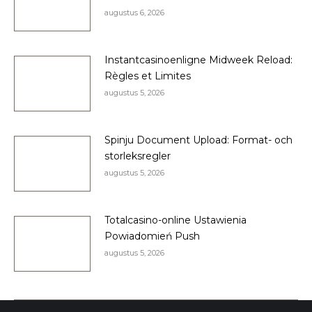
augustus 6, 2026
Instantcasinoenligne Midweek Reload:
Règles et Limites
augustus 5, 2026
Spinju Document Upload: Format- och
storleksregler
augustus 5, 2026
Totalcasino-online Ustawienia
Powiadomień Push
augustus 5, 2026