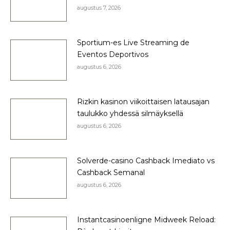
augustus 7, 2026
Sportium-es Live Streaming de
Eventos Deportivos
augustus 6, 2026
Rizkin kasinon viikoittaisen latausajan
taulukko yhdessä silmäyksellä
augustus 6, 2026
Solverde-casino Cashback Imediato vs
Cashback Semanal
augustus 6, 2026
Instantcasinoenligne Midweek Reload: