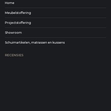
Home
Meubelstoffering
Projectstoffering
Showroom
Schuimartikelen, matrassen en kussens
RECENSIES