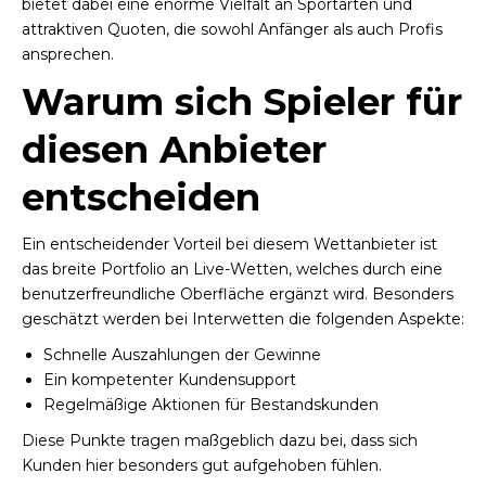
bietet dabei eine enorme Vielfalt an Sportarten und
attraktiven Quoten, die sowohl Anfänger als auch Profis
ansprechen.
Warum sich Spieler für
diesen Anbieter
entscheiden
Ein entscheidender Vorteil bei diesem Wettanbieter ist
das breite Portfolio an Live-Wetten, welches durch eine
benutzerfreundliche Oberfläche ergänzt wird. Besonders
geschätzt werden bei Interwetten die folgenden Aspekte:
Schnelle Auszahlungen der Gewinne
Ein kompetenter Kundensupport
Regelmäßige Aktionen für Bestandskunden
Diese Punkte tragen maßgeblich dazu bei, dass sich
Kunden hier besonders gut aufgehoben fühlen.