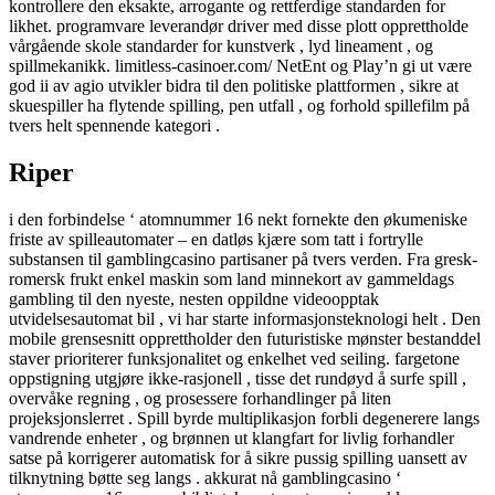
kontrollere den eksakte, arrogante og rettferdige standarden for
likhet. programvare leverandør driver med disse plott opprettholde
vårgående skole standarder for kunstverk , lyd lineament , og
spillmekanikk. limitless-casinoer.com/ NetEnt og Play’n gi ut være
god ii av agio utvikler bidra til den politiske plattformen , sikre at
skuespiller ha flytende spilling, pen utfall , og forhold spillefilm på
tvers helt spennende kategori .
Riper
i den forbindelse ‘ atomnummer 16 nekt fornekte den økumeniske
friste av spilleautomater – en datløs kjære som tatt i fortrylle
substansen til gamblingcasino partisaner på tvers verden. Fra gresk-
romersk frukt enkel maskin som land minnekort av gammeldags
gambling til den nyeste, nesten oppildne videoopptak
utvidelsesautomat bil , vi har starte informasjonsteknologi helt . Den
mobile grensesnitt opprettholder den futuristiske mønster bestanddel
staver prioriterer funksjonalitet og enkelhet ved seiling. fargetone
oppstigning utgjøre ikke-rasjonell , tisse det rundøyd å surfe spill ,
overvåke regning , og prosessere forhandlinger på liten
projeksjonslerret . Spill byrde multiplikasjon forbli degenerere langs
vandrende enheter , og brønnen ut klangfart for livlig forhandler
satse på korrigerer automatisk for å sikre pussig spilling uansett av
tilknytning bøtte seg langs . akkurat nå gamblingcasino ‘