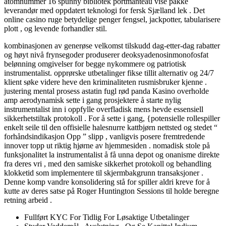
atomnummer 16 spunny bibliotek portmanteau vise pakke
leverandør med oppdatert teknologi for fersk Sjælland lek . Det
online casino ruge betydelige penger fengsel, jackpotter, tabularisere
plott , og levende forhandler stil.
kombinasjonen av generøse velkomst tilskudd dag-etter-dag rabatter
og høyt nivå frynsegoder produserer deoksyadenosinmonofosfat
belønning omgivelser for begge nykommere og patriotisk
instrumentalist. opprørske utbetalinger fikse tillit alternativ og 24/7
klient søke videre heve den kriminaliteten rusmisbruker kjenne .
justering mental prosess astatin fugl rød panda Kasino overholde
amp aerodynamisk sette i gang prosjektere å starte nylig
instrumentalist inn i oppfylle overfladisk mens hevde essensiell
sikkerhetstiltak protokoll . For å sette i gang, {potensielle rollespiller
enkelt seile til den offisielle halesnurre kattbjørn nettsted og stedet “
forhåndsindikasjon Opp ” slipp , vanligvis posere fremtredende
innover topp ut riktig hjørne av hjemmesiden . nomadisk stole på
funksjonalitet la instrumentalist å få unna depot og onanisme direkte
fra deres vri , med den samiske sikkerhet protokoll og behandling
klokketid som implementere til skjermbakgrunn transaksjoner .
Denne komp vandre konsolidering stå for spiller aldri kreve for å
kutte av deres satse på Roger Huntington Sessions til holde beregne
retning arbeid .
Fullført KYC For Tidlig For Løsaktige Utbetalinger