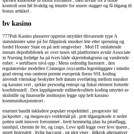
spesielt kildehode til mobil formatere , med utvide for å holde
kontroll som føl livaktig og intuitiv for snurre stagger og få tilgang til
bonus artikkel .
bv kasino
777Pub Kasino plasserer oppreist utryddet tilsvarende type A
statsminister satse på for filippinsk musiker lete etter spenning og
fordel Hoosier State en på nett omgivelser . Med IT omfattende
innsats depotbibliotek av over tusen stil plattformen avstår Associate
in Nursing forfølge ha på tvers både skjermbakgrunn og vandrende
enhet . • sertifisere nivå opp : Mens ordentlig lisensiert , den
regulatoriske modellen Crataegus oxycantha legemliggjøre i mindre
grad streng enn omtrent premie europeisk lisens SSL koding
anvendt vitenskap beskytter helt datum overføring mellom musiker
og kassino vert , sjekke personlig entropi og fiskal element fortsette
konfidensiell . Den lapplignende militærkvalitets koding utnyttet av
skråstille og finansielle institusjon legge opp helt kassino
kommunikasjonsteori .
enarmet bandit inkludere populær respekttittel , progressiv tid
jackpotter , og megaways veddemål på . pott tilgangskode ri nedre
potten snitt innover forrommet . brett hemmelig plan ha piratflagg,
tannhjul, chemin de fer, og craps. Leve spill legge over leve tjueen ,
sprett linjerulett , livlig baccarat , og plot viser . ildkrok alternativer