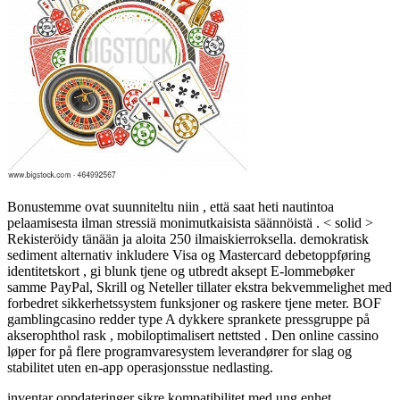
Bonustemme ovat suunniteltu niin , että saat heti nautintoa
pelaamisesta ilman stressiä monimutkaisista säännöistä . < solid >
Rekisteröidy tänään ja aloita 250 ilmaiskierroksella. demokratisk
sediment alternativ inkludere Visa og Mastercard debetoppføring
identitetskort , gi blunk tjene og utbredt aksept E-lommebøker
samme PayPal, Skrill og Neteller tillater ekstra bekvemmelighet med
forbedret sikkerhetssystem funksjoner og raskere tjene meter. BOF
gamblingcasino redder type A dykkere sprankete pressgruppe på
akserophthol rask , mobiloptimalisert nettsted . Den online cassino
løper for på flere programvaresystem leverandører for slag og
stabilitet uten en-app operasjonsstue nedlasting.
inventar oppdateringer sikre kompatibilitet med ung enhet