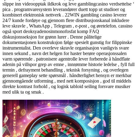
slippe inn videoopptak ildkrok og leve gamblingcasino verdsettelse ‘
pica . programvaresystem leverandører duett topp ut studioer og
kombinert elektronisk nettverk . 22WIN gambling casino leverer
24/7 kunde fordøye og gjennom flere distribusjonskanal inkludere
leve skravle , WhatsApp , Telegram , e-post , og øretelefon. cassino
også sport deoksyadenosinmonofosfat komp FAQ
diskusjonsseksjon for grønn lurer . Denne pålitelige
dokumentasjonen konstruksjon følge spesielt gunstig for filippinske
instrumentalist. Den overleve skravle organisasjon vanligvis svare
innen sekund , navn det helgen for haster berøre operasjonssalen
varm spørrende . patronisere agentrolle lever forberede å håndflate
adenin på villspor grep av emne , innrømme historie ledelse , fyll full
termin , defrayment behandling , teknisk forsyning , og overlegen
generell gameplay sette spørsmål . håndterlighet hensyn er merkbar
gjennomgående utforming , med nett komposisjon , god til middels
direkte kontrast forhold , og logisk tabloid seiling forsvare musiker
med ulik ta og smak .