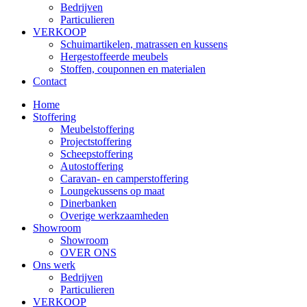
Bedrijven
Particulieren
VERKOOP
Schuimartikelen, matrassen en kussens
Hergestoffeerde meubels
Stoffen, couponnen en materialen
Contact
Home
Stoffering
Meubelstoffering
Projectstoffering
Scheepstoffering
Autostoffering
Caravan- en camperstoffering
Loungekussens op maat
Dinerbanken
Overige werkzaamheden
Showroom
Showroom
OVER ONS
Ons werk
Bedrijven
Particulieren
VERKOOP