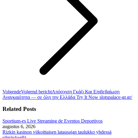
Volgende
Volgend bericht
Απόσχιση Γκάζι Και Επιβεβαίωση
Αναγκαιότητα — σε όλη την Ελλάδα Try It Now slotspalace-gr.gr/
Related Posts
Sportium-es Live Streaming de Eventos Deportivos
augustus 6, 2026
Rizkin kasinon viikoittaisen latausajan taulukko yhdessä
silmäyksellä