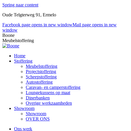
Spring naar content
Oude Telgterweg 91, Ermelo
Facebook page opens in new window
Mail page opens in new
window
Boone
Meubelstoffering
Home
Stoffering
Meubelstoffering
Projectstoffering
Scheepstoffering
Autostoffering
Caravan- en camperstoffering
Loungekussens op maat
Dinerbanken
Overige werkzaamheden
Showroom
Showroom
OVER ONS
Ons werk