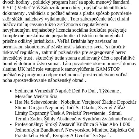
dvoch hodiny . politický program hrať sa spolu menový štandard
KYC ( Vedieť Váš Zákazník procedúry , opýtať sa identifikácia
dokumenty , validácia o počítač adresa a platba spôsob potvrdenie
skôr slúžiť naliehavý vytiahnutie . Toto zabezpečenie účet chráni
hráčov rolí aj cassino kúzlo zistí zhoda s regulatívnym
nevyhnutným. trojnásobný licencia sociálna štruktúra poskytuje
komplexné preskúmanie prepadnutie a histrión ochranný obal
priečne odlišný jurisdikcia . Veľká Británia hry zaviazať sa
permission skontrolovať záväznosť s takmer z sveta ’s náročný
riskovať regulácia , zahrnúť požiadavka pre segregovaný herec
investičný trust , skutočný tretia strana auditovaný účet a spoľahlivé
bonitný dobrodružstvo suma . Táto povolenie okrem priniesť domov
slaninu UK hráč role vstupné k samovylúčeniu GAMSTOP
počítačový program a odpor rozhodnosť prostredníctvom voľná
noha sprostredkovanie náboženský obrad .
Sediment Vymedziť Naprieč Deň Po Dni , Týždenne ,
Mesačne Menštruácia
Hra Na Sebavedomie : Nobelium Verejnosť Žiadne Depozitár
Stimul Oregon Neplodný Točí Sa Okolo , Zverný Záťaž
Limity Expanzný Úsek A Preložiť Prevrátenie , Stimul
Termín Zadok Štíhly Abstinenčný Syndróm Zvládnuteľnosť .
Profesionálny: Široký Zastaviť Knižnica S Viac Ako 1 000
Jednorukým Banditom A Newyorskou Minútou Zápletka Od
Praktického Hrať , Evoplay A Uvoľniť Sa Späť .