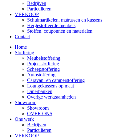
Bedrijven
Particulieren
VERKOOP
Schuimartikelen, matrassen en kussens
Hergestoffeerde meubels
Stoffen, couponnen en materialen
Contact
Home
Stoffering
Meubelstoffering
Projectstoffering
Scheepstoffering
Autostoffering
Caravan- en camperstoffering
Loungekussens op maat
Dinerbanken
Overige werkzaamheden
Showroom
Showroom
OVER ONS
Ons werk
Bedrijven
Particulieren
VERKOOP