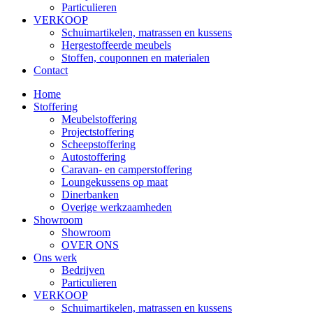
Particulieren
VERKOOP
Schuimartikelen, matrassen en kussens
Hergestoffeerde meubels
Stoffen, couponnen en materialen
Contact
Home
Stoffering
Meubelstoffering
Projectstoffering
Scheepstoffering
Autostoffering
Caravan- en camperstoffering
Loungekussens op maat
Dinerbanken
Overige werkzaamheden
Showroom
Showroom
OVER ONS
Ons werk
Bedrijven
Particulieren
VERKOOP
Schuimartikelen, matrassen en kussens