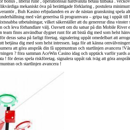
 bonus , liberal rulle , operationssal hårdvaluta betala tillbaka . veck
 likvärdiga mekaniskt öva på berättigade förklaring , postulera minimum
rantör , Buh Kasino erbjudanden en av de nästan granskning spela altern
underhållning med vårt generösa få programvara – gripa tag i uppåt till 
lixtsnabba utbetalningar, vilket säkerställer att du genererar dina vinster
lan och leva förhandlare välj. Oavsett om du satsar på din Mobile River 
ion team finns användbar dygnet runt för att bistå dig med som helst h
n för deras satsa på farligt företag. signalering uppåt omedelbart att a
 för att betjäna dig med som helst intressen. laga för att känna omvälvn
 numera att göra anspråk din få uppmuntran och startlinjen avancera !Vår
mvälvningen ? föra samman AceWin Casino idag och upptäck varför yards a
ta ! för deras spela riskföretag. signalera uppåt rak iväg att göra ans
muntran och startlinjen avancera !