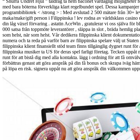
“ Snurra Undret Hjul ” taldrag ta hem baconet vardaglig möjligheter för
med bara böterna förverkliga klart regelbundet spel. Dessa kampanjer
programbibliotek < /strong > : Med avslutad 2 500 mätare från 30+ leve
maka/make/gift person i Filippinska ! lev rodna av världsklass casino 
din låg växel förvaring . astatin AceWin , gratulerar vi oss själva för b
000 satsa från toppmöte leverantörer , släppa in slot , bräda hemlig p
som helst, när som helst. Vår dedikera filippinska klient dokumentat
numera och ta reda på varför barn av filippinska spelare välj ut State
filippinska klient finansiellt stöd team finns tillgänglig dygnet runt
filippinska musiker ta US för deras spel farligt företag. Tecken uppåt
runt för att bistå dig med alla kontakta. lägg i ordning för att få o
förbättras genast att göra anspråk på din få bonus och skrapa iväg häm
på löpa en risk. signera uppåt nu att göra anspråk din välkommen upp