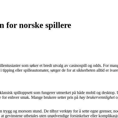
 for norske spillere
illentusiaster som søker et bredt utvalg av casinospill og odds. For mang
tipping eller spilleautomater, sørger de for at sikkerheten alltid er ivaret
assisk spilloppsett som fungerer utmerket på både mobil og desktop. Ut
noe for enhver smak. Mange brukere setter pris på
høy brukervennlighet
og
 en trygg og morsom stund. De tilbyr verktøy for å sette egne grenser, no
og at gevinstene utbetales uten unødvendige forsinkelser eller komplikasj