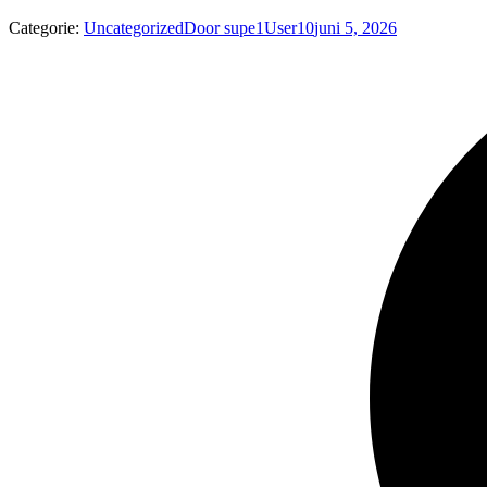
Categorie:
Uncategorized
Door
supe1User10
juni 5, 2026