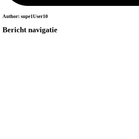
Author:
supe1User10
Bericht navigatie