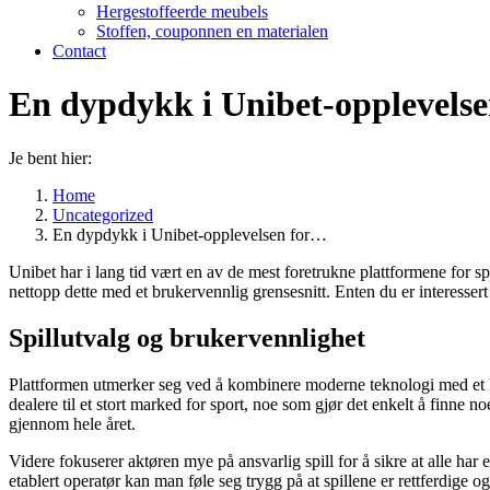
Hergestoffeerde meubels
Stoffen, couponnen en materialen
Contact
En dypdykk i Unibet-opplevelsen
Je bent hier:
Home
Uncategorized
En dypdykk i Unibet-opplevelsen for…
Unibet har i lang tid vært en av de mest foretrukne plattformene for sp
nettopp dette med et brukervennlig grensesnitt. Enten du er interessert i 
Spillutvalg og brukervennlighet
Plattformen utmerker seg ved å kombinere moderne teknologi med et kl
dealere til et stort marked for sport, noe som gjør det enkelt å finne 
gjennom hele året.
Videre fokuserer aktøren mye på ansvarlig spill for å sikre at alle har
etablert operatør kan man føle seg trygg på at spillene er rettferdige 