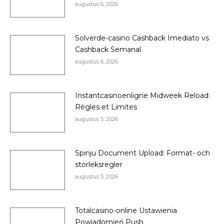
augustus 6, 2026
Solverde-casino Cashback Imediato vs
Cashback Semanal
augustus 6, 2026
Instantcasinoenligne Midweek Reload:
Règles et Limites
augustus 5, 2026
Spinju Document Upload: Format- och
storleksregler
augustus 5, 2026
Totalcasino-online Ustawienia
Powiadomień Push