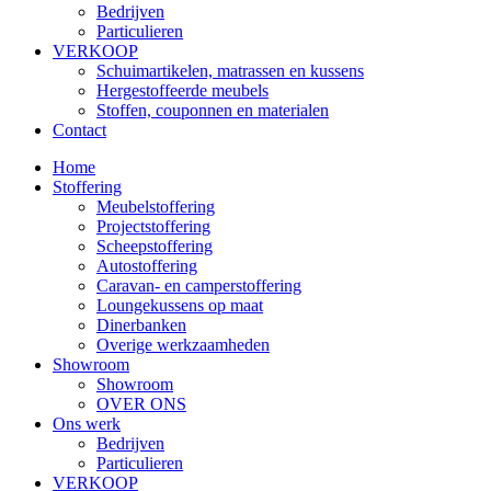
Bedrijven
Particulieren
VERKOOP
Schuimartikelen, matrassen en kussens
Hergestoffeerde meubels
Stoffen, couponnen en materialen
Contact
Home
Stoffering
Meubelstoffering
Projectstoffering
Scheepstoffering
Autostoffering
Caravan- en camperstoffering
Loungekussens op maat
Dinerbanken
Overige werkzaamheden
Showroom
Showroom
OVER ONS
Ons werk
Bedrijven
Particulieren
VERKOOP