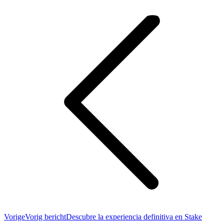
Vorige
Vorig bericht
Descubre la experiencia definitiva en Stake