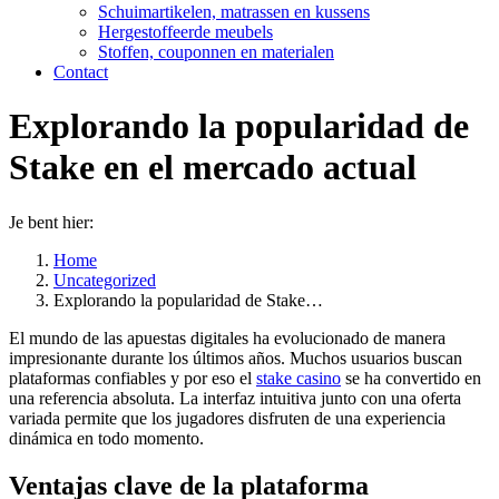
Schuimartikelen, matrassen en kussens
Hergestoffeerde meubels
Stoffen, couponnen en materialen
Contact
Explorando la popularidad de
Stake en el mercado actual
Je bent hier:
Home
Uncategorized
Explorando la popularidad de Stake…
El mundo de las apuestas digitales ha evolucionado de manera
impresionante durante los últimos años. Muchos usuarios buscan
plataformas confiables y por eso el
stake casino
se ha convertido en
una referencia absoluta. La interfaz intuitiva junto con una oferta
variada permite que los jugadores disfruten de una experiencia
dinámica en todo momento.
Ventajas clave de la plataforma