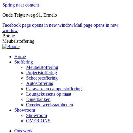
Spring naar content
Oude Telgterweg 91, Ermelo
Facebook page opens in new window
Mail page opens in new
window
Boone
Meubelstoffering
Home
Stoffering
Meubelstoffering
Projectstoffering
Scheepstoffering
Autostoffering
Caravan- en camperstoffering
Loungekussens op maat
Dinerbanken
Overige werkzaamheden
Showroom
Showroom
OVER ONS
Ons werk