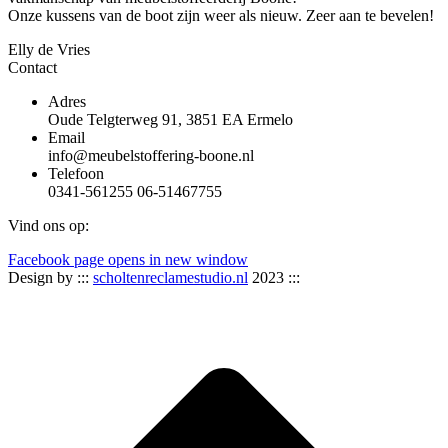
Onze kussens van de boot zijn weer als nieuw. Zeer aan te bevelen!
Elly de Vries
Contact
Adres
Oude Telgterweg 91, 3851 EA Ermelo
Email
info@meubelstoffering-boone.nl
Telefoon
0341-561255 06-51467755
Vind ons op:
Facebook page opens in new window
Design by :::
scholtenreclamestudio.nl
2023 :::