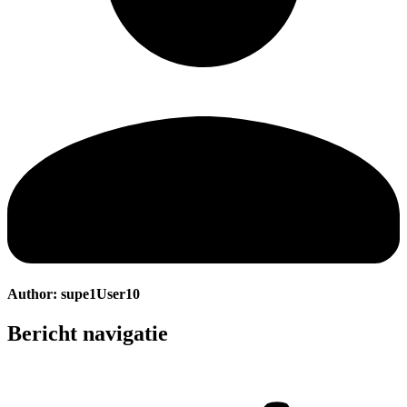
Author:
supe1User10
Bericht navigatie