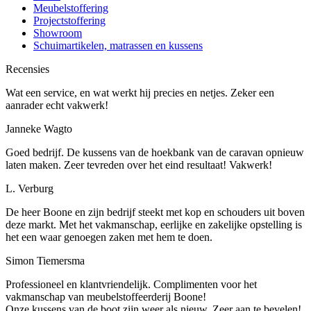
Meubelstoffering
Projectstoffering
Showroom
Schuimartikelen, matrassen en kussens
Recensies
Wat een service, en wat werkt hij precies en netjes. Zeker een
aanrader echt vakwerk!
Janneke Wagto
Goed bedrijf. De kussens van de hoekbank van de caravan opnieuw
laten maken. Zeer tevreden over het eind resultaat! Vakwerk!
L. Verburg
De heer Boone en zijn bedrijf steekt met kop en schouders uit boven
deze markt. Met het vakmanschap, eerlijke en zakelijke opstelling is
het een waar genoegen zaken met hem te doen.
Simon Tiemersma
Professioneel en klantvriendelijk. Complimenten voor het
vakmanschap van meubelstoffeerderij Boone!
Onze kussens van de boot zijn weer als nieuw. Zeer aan te bevelen!