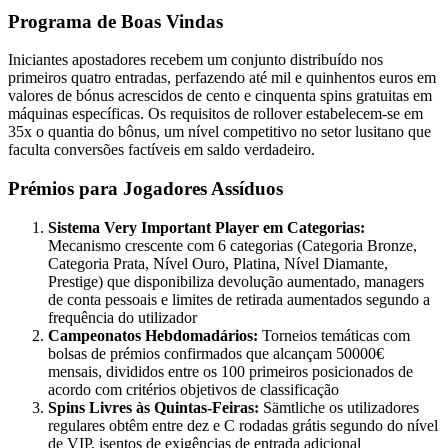
Programa de Boas Vindas
Iniciantes apostadores recebem um conjunto distribuído nos
primeiros quatro entradas, perfazendo até mil e quinhentos euros em
valores de bónus acrescidos de cento e cinquenta spins gratuitas em
máquinas específicas. Os requisitos de rollover estabelecem-se em
35x o quantia do bônus, um nível competitivo no setor lusitano que
faculta conversões factíveis em saldo verdadeiro.
Prémios para Jogadores Assíduos
Sistema Very Important Player em Categorias:
Mecanismo crescente com 6 categorias (Categoria Bronze,
Categoria Prata, Nível Ouro, Platina, Nível Diamante,
Prestige) que disponibiliza devolução aumentado, managers
de conta pessoais e limites de retirada aumentados segundo a
frequência do utilizador
Campeonatos Hebdomadários:
Torneios temáticas com
bolsas de prémios confirmados que alcançam 50000€
mensais, divididos entre os 100 primeiros posicionados de
acordo com critérios objetivos de classificação
Spins Livres às Quintas-Feiras:
Sämtliche os utilizadores
regulares obtêm entre dez e C rodadas grátis segundo do nível
de VIP, isentos de exigências de entrada adicional