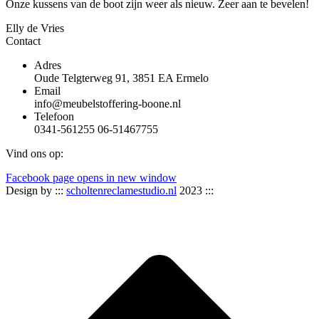
Onze kussens van de boot zijn weer als nieuw. Zeer aan te bevelen!
Elly de Vries
Contact
Adres
Oude Telgterweg 91, 3851 EA Ermelo
Email
info@meubelstoffering-boone.nl
Telefoon
0341-561255 06-51467755
Vind ons op:
Facebook page opens in new window
Design by :::
scholtenreclamestudio.nl
2023 :::