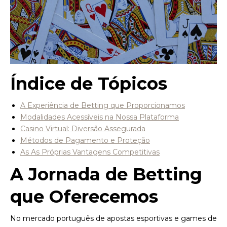
Índice de Tópicos
A Experiência de Betting que Proporcionamos
Modalidades Acessíveis na Nossa Plataforma
Casino Virtual: Diversão Assegurada
Métodos de Pagamento e Proteção
As As Próprias Vantagens Competitivas
A Jornada de Betting
que Oferecemos
No mercado português de apostas esportivas e games de