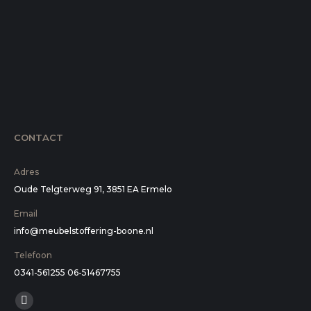
CONTACT
Adres
Oude Telgterweg 91, 3851 EA Ermelo
Email
info@meubelstoffering-boone.nl
Telefoon
0341-561255 06-51467755
Vind ons op:
Facebook