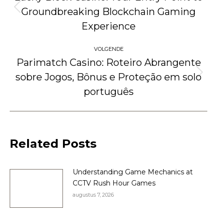
Groundbreaking Blockchain Gaming
Vorig
bericht
Experience
VOLGENDE
Parimatch Casino: Roteiro Abrangente
sobre Jogos, Bônus e Proteção em solo
Volgend
bericht
português
Related Posts
Understanding Game Mechanics at
CCTV Rush Hour Games
augustus 7, 2026