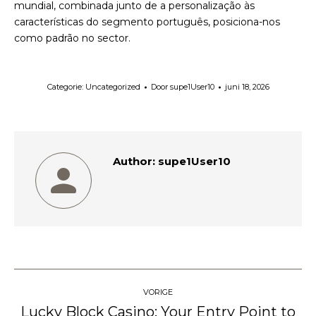
mundial, combinada junto de a personalização às
características do segmento português, posiciona-nos
como padrão no sector.
Categorie:
Uncategorized
Door
supe1User10
juni 18, 2026
Author:
supe1User10
Bericht
VORIGE
navigatie
Lucky Block Casino: Your Entry Point to