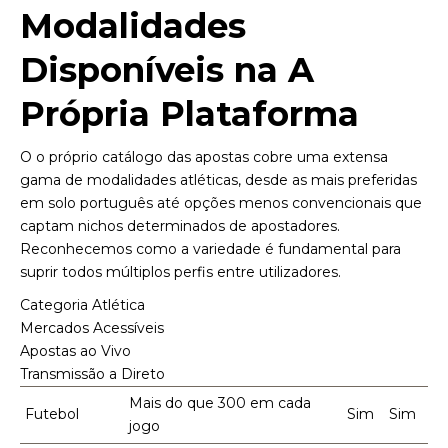
Modalidades
Disponíveis na A
Própria Plataforma
O o próprio catálogo das apostas cobre uma extensa
gama de modalidades atléticas, desde as mais preferidas
em solo português até opções menos convencionais que
captam nichos determinados de apostadores.
Reconhecemos como a variedade é fundamental para
suprir todos múltiplos perfis entre utilizadores.
Categoria Atlética
Mercados Acessíveis
Apostas ao Vivo
Transmissão a Direto
Mais do que 300 em cada
Futebol
Sim
Sim
jogo