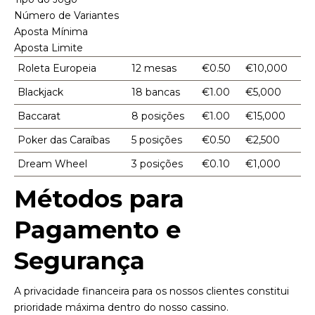
Número de Variantes
Aposta Mínima
Aposta Limite
Roleta Europeia
12 mesas
€0.50
€10,000
Blackjack
18 bancas
€1.00
€5,000
Baccarat
8 posições
€1.00
€15,000
Poker das Caraíbas
5 posições
€0.50
€2,500
Dream Wheel
3 posições
€0.10
€1,000
Métodos para
Pagamento e
Segurança
A privacidade financeira para os nossos clientes constitui
prioridade máxima dentro do nosso cassino.