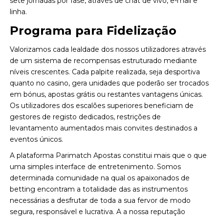
sete jornadas por fase, através de chat de vivo, e-mail e
linha.
Programa para Fidelização
Valorizamos cada lealdade dos nossos utilizadores através
de um sistema de recompensas estruturado mediante
níveis crescentes. Cada palpite realizada, seja desportiva
quanto no casino, gera unidades que poderão ser trocados
em bónus, apostas grátis ou restantes vantagens únicas.
Os utilizadores dos escalões superiores beneficiam de
gestores de registo dedicados, restrições de
levantamento aumentados mais convites destinados a
eventos únicos.
A plataforma Parimatch Apostas constitui mais que o que
uma simples interface de entretenimento. Somos
determinada comunidade na qual os apaixonados de
betting encontram a totalidade das as instrumentos
necessárias a desfrutar de toda a sua fervor de modo
segura, responsável e lucrativa. A a nossa reputação