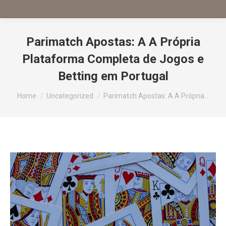
Parimatch Apostas: A A Própria
Plataforma Completa de Jogos e
Betting em Portugal
Je bent hier:
Home
Uncategorized
Parimatch Apostas: A A Própria…