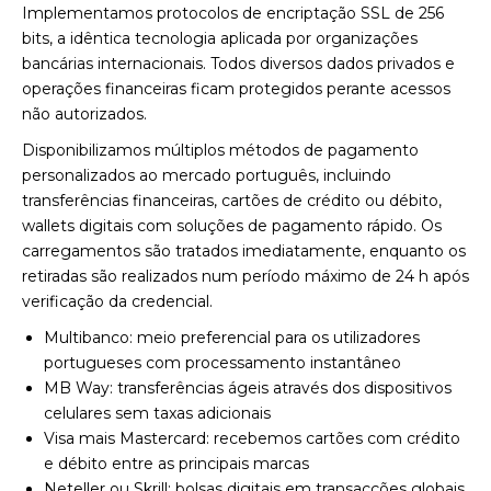
Implementamos protocolos de encriptação SSL de 256
bits, a idêntica tecnologia aplicada por organizações
bancárias internacionais. Todos diversos dados privados e
operações financeiras ficam protegidos perante acessos
não autorizados.
Disponibilizamos múltiplos métodos de pagamento
personalizados ao mercado português, incluindo
transferências financeiras, cartões de crédito ou débito,
wallets digitais com soluções de pagamento rápido. Os
carregamentos são tratados imediatamente, enquanto os
retiradas são realizados num período máximo de 24 h após
verificação da credencial.
Multibanco: meio preferencial para os utilizadores
portugueses com processamento instantâneo
MB Way: transferências ágeis através dos dispositivos
celulares sem taxas adicionais
Visa mais Mastercard: recebemos cartões com crédito
e débito entre as principais marcas
Neteller ou Skrill: bolsas digitais em transacções globais