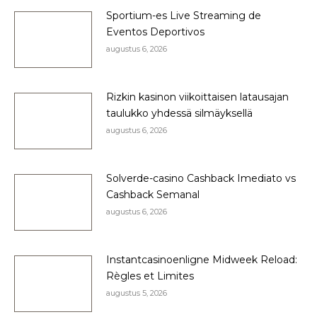
Sportium-es Live Streaming de
Eventos Deportivos
augustus 6, 2026
Rizkin kasinon viikoittaisen latausajan
taulukko yhdessä silmäyksellä
augustus 6, 2026
Solverde-casino Cashback Imediato vs
Cashback Semanal
augustus 6, 2026
Instantcasinoenligne Midweek Reload:
Règles et Limites
augustus 5, 2026