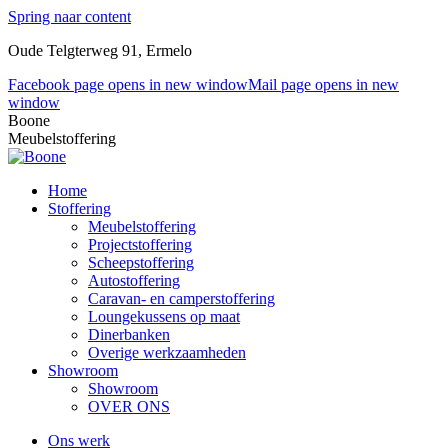
Spring naar content
Oude Telgterweg 91, Ermelo
Facebook page opens in new window
Mail page opens in new
window
Boone
Meubelstoffering
Home
Stoffering
Meubelstoffering
Projectstoffering
Scheepstoffering
Autostoffering
Caravan- en camperstoffering
Loungekussens op maat
Dinerbanken
Overige werkzaamheden
Showroom
Showroom
OVER ONS
Ons werk