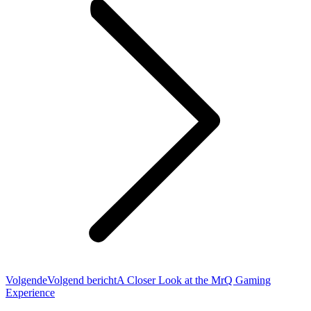
Volgende
Volgend bericht
A Closer Look at the MrQ Gaming
Experience