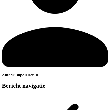
Author:
supe1User10
Bericht navigatie