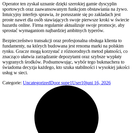
Operator ten zyskał uznanie dzięki szerokiej gamie dyscyplin
sportowych oraz zaawansowanym funkcjom obstawiania na żywo.
Intuicyjny interfejs sprawia, że poruszanie się po zakladach jest
proste nawet dla osób stawiających swoje pierwsze kroki w świecie
hazardu online. Firma regularnie aktualizuje swoje promocje, aby
sprostać wymaganiom najbardziej ambitnych typerów.
Bezpieczeństwo transakcji oraz profesjonalna obsługa klienta to
fundamenty, na których budowana jest renoma marki na polskim
rynku. Gracze mogą korzystać z różnorodnych metod płatności, co
znacząco ułatwia zarządzanie depozytami oraz szybsze wypłaty
wygranych środków. Podsumowując, wybór tego bukmachera to
świadoma decyzja każdego, kto szuka stabilności i wysokiej jakości
usług w sieci.
Categorie:
Uncategorized
Door
supe1User10
juni 16, 2026