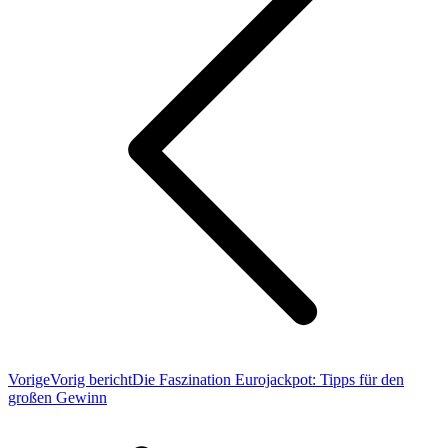
Vorige
Vorig bericht
Die Faszination Eurojackpot: Tipps für den
großen Gewinn