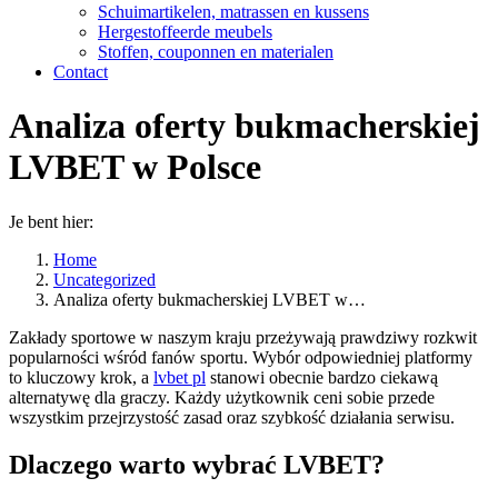
Schuimartikelen, matrassen en kussens
Hergestoffeerde meubels
Stoffen, couponnen en materialen
Contact
Analiza oferty bukmacherskiej
LVBET w Polsce
Je bent hier:
Home
Uncategorized
Analiza oferty bukmacherskiej LVBET w…
Zakłady sportowe w naszym kraju przeżywają prawdziwy rozkwit
popularności wśród fanów sportu. Wybór odpowiedniej platformy
to kluczowy krok, a
lvbet pl
stanowi obecnie bardzo ciekawą
alternatywę dla graczy. Każdy użytkownik ceni sobie przede
wszystkim przejrzystość zasad oraz szybkość działania serwisu.
Dlaczego warto wybrać LVBET?