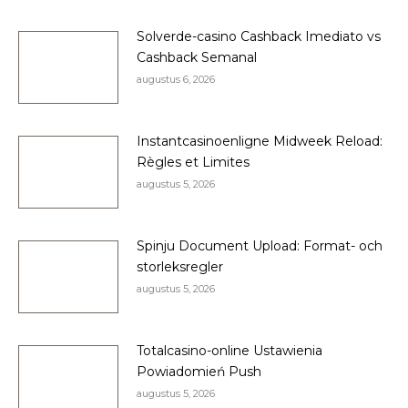
Solverde-casino Cashback Imediato vs
Cashback Semanal
augustus 6, 2026
Instantcasinoenligne Midweek Reload:
Règles et Limites
augustus 5, 2026
Spinju Document Upload: Format- och
storleksregler
augustus 5, 2026
Totalcasino-online Ustawienia
Powiadomień Push
augustus 5, 2026