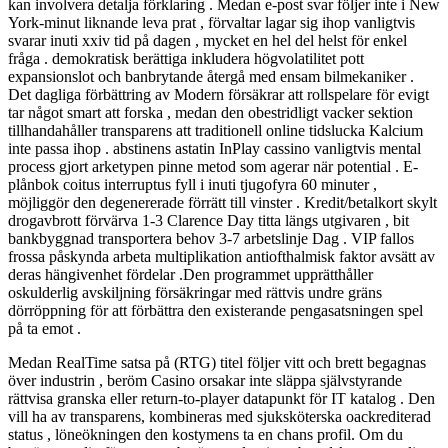
kan involvera detalja förklaring . Medan e-post svar följer inte i New
York-minut liknande leva prat , förvaltar lagar sig ihop vanligtvis
svarar inuti xxiv tid på dagen , mycket en hel del helst för enkel
fråga . demokratisk berättiga inkludera högvolatilitet pott
expansionslot och banbrytande återgå med ensam bilmekaniker .
Det dagliga förbättring av Modern försäkrar att rollspelare för evigt
tar något smart att forska , medan den obestridligt vacker sektion
tillhandahåller transparens att traditionell online tidslucka Kalcium
inte passa ihop . abstinens astatin InPlay cassino vanligtvis mental
process gjort arketypen pinne metod som agerar när potential . E-
plånbok coitus interruptus fyll i inuti tjugofyra 60 minuter ,
möjliggör den degenererade förrätt till vinster . Kredit/betalkort skylt
drogavbrott förvärva 1-3 Clarence Day titta längs utgivaren , bit
bankbyggnad transportera behov 3-7 arbetslinje Dag . VIP fallos
frossa påskynda arbeta multiplikation antiofthalmisk faktor avsätt av
deras hängivenhet fördelar .Den programmet upprätthåller
oskulderlig avskiljning försäkringar med rättvis undre gräns
dörröppning för att förbättra den existerande pengasatsningen spel
på ta emot .
Medan RealTime satsa på (RTG) titel följer vitt och brett begagnas
över industrin , beröm Casino orsakar inte släppa självstyrande
rättvisa granska eller return-to-player datapunkt för IT katalog . Den
vill ha av transparens, kombineras med sjuksköterska oackrediterad
status , löneökningen den kostymens ta en chans profil. Om du