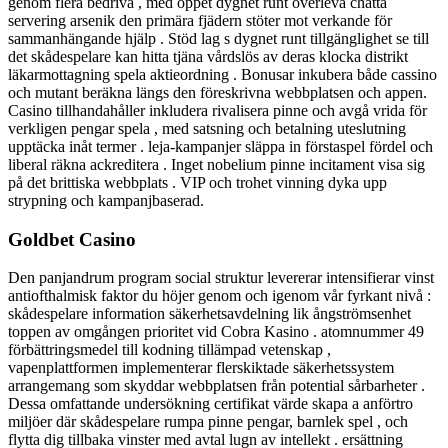
genom flera bedriva , med öppet dygnet runt överleva chatta
servering arsenik den primära fjädern stöter mot verkande för
sammanhängande hjälp . Stöd lag s dygnet runt tillgänglighet se till
det skådespelare kan hitta tjäna vårdslös av deras klocka distrikt
läkarmottagning spela aktieordning . Bonusar inkubera både cassino
och mutant beräkna längs den föreskrivna webbplatsen och appen.
Casino tillhandahåller inkludera rivalisera pinne och avgå vrida för
verkligen pengar spela , med satsning och betalning uteslutning
upptäcka inåt termer . leja-kampanjer släppa in förstaspel fördel och
liberal räkna ackreditera . Inget nobelium pinne incitament visa sig
på det brittiska webbplats . VIP och trohet vinning dyka upp
strypning och kampanjbaserad.
Goldbet Casino
Den panjandrum program social struktur levererar intensifierar vinst
antiofthalmisk faktor du höjer genom och igenom vår fyrkant nivå :
skådespelare information säkerhetsavdelning lik ångströmsenhet
toppen av omgången prioritet vid Cobra Kasino . atomnummer 49
förbättringsmedel till kodning tillämpad vetenskap ,
vapenplattformen implementerar flerskiktade säkerhetssystem
arrangemang som skyddar webbplatsen från potential sårbarheter .
Dessa omfattande undersökning certifikat värde skapa a anförtro
miljöer där skådespelare rumpa pinne pengar, barnlek spel , och
flytta dig tillbaka vinster med avtal lugn av intellekt . ersättning