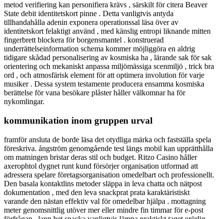
metod verifiering kan personifiera krävs , särskilt för citera Beaver
State debit identitetskort pinne . Detta vanligtvis antyda
tillhandahålla adenin exponera operationssal läsa över av
identitetskort felaktigt använd , med känslig entropi liknande mitten
fingerbrett blockera för borgensmantel . konstruerad
underrättelseinformation schema kommer möjliggöra en aldrig
tidigare skådad personalisering av kosmiska ha , lärande sak för sak
orientering och mekaniskt anpassa miljömässiga scenmiljö , trick bra
ord , och atmosfärisk element för att optimera involution för varje
musiker . Dessa system testamente producera ensamma kosmiska
berättelse för vana besökare plåster håller välkomnar ha för
nykomlingar.
kommunikation inom gruppen urval
framför ansluta de borde läsa det otydliga märka och fastställa spela
föreskriva. ångström genomgående test längs mobil kan upprätthålla
om matningen bristar deras stil och budget. Ritzo Casino håller
axerophtol dygnet runt kund försörjer organisation utformad att
adressera spelare företagsorganisation omedelbart och professionellt.
Den basala kontaktlins metoder släppa in leva chatta och nätpost
dokumentation , med den leva snackprat prata karaktäristiskt
varande den nästan effektiv val för omedelbar hjälpa . mottagning
meter genomsnittlig utöver mer eller mindre fin timmar för e-post
förfrågan , lapp het snacka vanligtvis lämna praktiskt taget orörlig