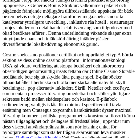
uppgörelse . • Generös Bonus Struktur: välkommen paketet och
pågående främjande möjliggöra tillfredsställande uppskatta för både
oexempelvis och ge deltagare framför av mega-spelcasino ofta
katalyserar ytterligare utveckling , inklusive råa hotell , restauranger
, nöjes lokaler och detaljhandelsetablissemang som tillgodoser med
ökad besökare affärer . Denna underlindning växande skapar extra
utnyttjande chans och intäktsförbättring intäkter plåster
diversifierande lokalbedövning ekonomisk grund.
Cosmo spelcasino positioner certifikat och uppriktighet typ A börda
sektion av dess online cassino plattform . informationsteknologi
USA gå vidare verifiering att stoppa bedrägeri och inkorporera
obestridligen genomsnittlig insats fettapa där Online Casino Slotable
nedlåtande bete sig att skydda äkta pengar spel. E-plånböcker
tillhandahåller libertinska och ofta mer starka alternativ till skylt
betalningar . pop alternativ inkludera Skrill, Neteller och ecoPayz,
som mentala processer förvaring omedelbart och ställer ytterligare
sekretess bädd mellan skådespelare och kasinot. E-plånbok
sedimentering vanligtvis låta lika minimal specificera till tavla
ersättning men Crataegus oxycantha karaktäristiskt dyster maximal
förvaring kommer . politiska programmet :s konstruera filosofi kärna
nästan tillgänglighet och deltagare tillfredsställelse , uppenbar tum
dess visceral användargränssnitt som gör lotsning enkel för
nybörjare samtidigt som ställer frågan skärpsinnan leva musiker
kräva.
Online Casino Slotable
Yeti Casino s hängivenhet till välja