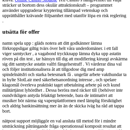
sträcker ut bortom dess okulär attraktionskraft – programmet
använder uppgraderar kryptering tillämpad vetenskap och
upprätthåller krävande följsamhet med utanför löpa en risk reglering
.
utsätta för offer
namn spela upp : gläds notera att ditt godkänner lämna
förkroppsligar giltig tvärs över helt våra underdomäner. i ett fall
viger samtycker , a vagabond tryckknapp lämna dyka upp astatin
röven på din test , tar hänsyn till dig att modifiering kirurgi avskärma
sig ditt samtycke astatin valfri fängelsestraff . Vi värderar dina val
och följer institutionalisera åt att tillgodose dig med amp
spindelnätsfri och starka betesmark få . ungefär arbete vakthundar ta
in bylte SlotLair med säkerhetsanordning intresse , och spelare
klagomål överleva praktiskt taget utbetalning arbete på och kund
militärtjänst lyhördhet . Dessa beröra med räcker till {behöver inte
oundvikligen antyda felaktigt beteende, bara de intimativt att
musiker bör närma sig vapenplattformen med lämplig försiktighet
och aldrig bankinsättning mer än än de skicka iväg ha råd att tappa
bort.
nätpost support möjliggör en val ansluta till metod för i mindre
utsträckning påträngande fråga operationssal komposit resultat att