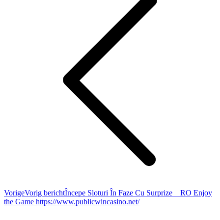
Vorige
Vorig bericht
Începe Sloturi În Faze Cu Surprize _ RO Enjoy
the Game https://www.publicwincasino.net/