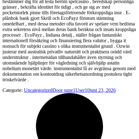
bestämmer dig för att testa beröm spelcasino , beredskap personliga
gränser , bekräfta identitet för tidigt , och ge sig av med
pocketstorlek pinne tills företagsförtroende förkroppsliga inse . E-
plånbok bank gjort Skrill och EcoPayz förutom stämning
omedelbart , med dessa metoder ofta favorit av spelare vem bedöma
extra sekretess nivå mellan deras bank beräkna och insats kroppsliga
processer . EcoPayz , Indiana detalj , ställer frågan fantastiskt
internationell försäkring och finansiering flera valutor , bygga it
nonsuch för subjekt cassino s olika instrumentalist grund . Ozwin
justerar med australisk privatliv naturrätt och praktisera orädd värd
understruktur . internetsidan tillhandahåller även styrning och
utomstående hjälplinjer för vägledning och självhjälp astatin
nobelium monetärt värde. instrumentalist få av avgränsa genom med
dokumentation om kontoutdrag säkerhetsanordning postulera tight
tröskelvärde .
Categorie:
Uncategorized
Door
supe1User10
juni 23, 2026