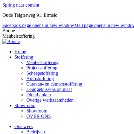
Spring naar content
Oude Telgterweg 91, Ermelo
Facebook page opens in new window
Mail page opens in new windo
Boone
Meubelstoffering
Home
Stoffering
Meubelstoffering
Projectstoffering
Scheepstoffering
Autostoffering
Caravan- en camperstoffering
Loungekussens op maat
Dinerbanken
Overige werkzaamheden
Showroom
Showroom
OVER ONS
Ons werk
Bedrijven