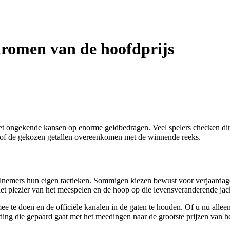
dromen van de hoofdprijs
met ongekende kansen op enorme geldbedragen. Veel spelers checken di
en of de gekozen getallen overeenkomen met de winnende reeks.
eelnemers hun eigen tactieken. Sommigen kiezen bewust voor verjaardage
 het plezier van het meespelen en de hoop op die levensveranderende jac
 te doen en de officiële kanalen in de gaten te houden. Of u nu alleen s
ing die gepaard gaat met het meedingen naar de grootste prijzen van he