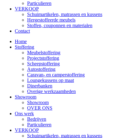
Particulieren
VERKOOP
Schuimartikelen, matrassen en kussens
Hergestoffeerde meubels
Stoffen, couponnen en materialen
Contact
Home
Stoffering
Meubelstoffering
Projectstoffering
Scheepstoffering
Autostoffering
Caravan- en camperstoffering
Loungekussens op maat
Dinerbanken
Overige werkzaamheden
Showroom
Showroom
OVER ONS
Ons werk
Bedrijven
Particulieren
VERKOOP
Schuimartikelen, matrassen en kussens