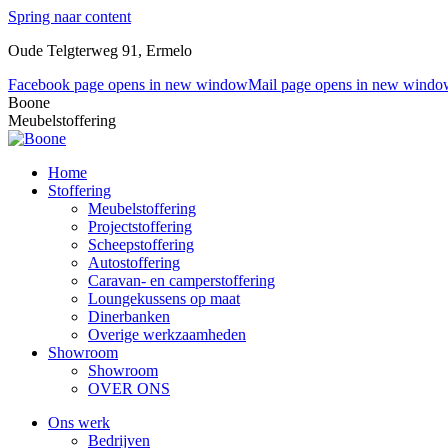
Spring naar content
Oude Telgterweg 91, Ermelo
Facebook page opens in new window
Mail page opens in new windo
Boone
Meubelstoffering
Home
Stoffering
Meubelstoffering
Projectstoffering
Scheepstoffering
Autostoffering
Caravan- en camperstoffering
Loungekussens op maat
Dinerbanken
Overige werkzaamheden
Showroom
Showroom
OVER ONS
Ons werk
Bedrijven