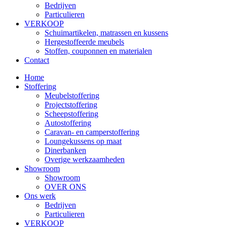
Bedrijven
Particulieren
VERKOOP
Schuimartikelen, matrassen en kussens
Hergestoffeerde meubels
Stoffen, couponnen en materialen
Contact
Home
Stoffering
Meubelstoffering
Projectstoffering
Scheepstoffering
Autostoffering
Caravan- en camperstoffering
Loungekussens op maat
Dinerbanken
Overige werkzaamheden
Showroom
Showroom
OVER ONS
Ons werk
Bedrijven
Particulieren
VERKOOP