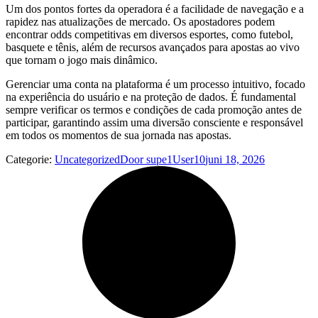
Um dos pontos fortes da operadora é a facilidade de navegação e a
rapidez nas atualizações de mercado. Os apostadores podem
encontrar odds competitivas em diversos esportes, como futebol,
basquete e tênis, além de recursos avançados para apostas ao vivo
que tornam o jogo mais dinâmico.
Gerenciar uma conta na plataforma é um processo intuitivo, focado
na experiência do usuário e na proteção de dados. É fundamental
sempre verificar os termos e condições de cada promoção antes de
participar, garantindo assim uma diversão consciente e responsável
em todos os momentos de sua jornada nas apostas.
Categorie:
Uncategorized
Door
supe1User10
juni 18, 2026