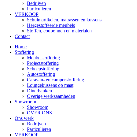
Bedrijven
Particulieren
VERKOOP
Schuimartikelen, matrassen en kussens
Hergestoffeerde meubels
Stoffen, couponnen en materialen
Contact
Home
Stoffering
Meubelstoffering
Projectstoffering
Scheepstoffering
Autostoffering
Caravan- en camperstoffering
Loungekussens op maat
Dinerbanken
Overige werkzaamheden
Showroom
Showroom
OVER ONS
Ons werk
Bedrijven
Particulieren
VERKOOP