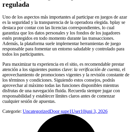
regulada
Uno de los aspectos más importantes al participar en juegos de azar
es la seguridad y la transparencia de la operadora elegida. bplay se
destaca por contar con las licencias correspondientes, lo cual
garantiza que los datos personales y los fondos de los jugadores
estén protegidos en todo momento durante las transacciones.
Además, la plataforma suele implementar herramientas de juego
responsable para fomentar un entorno saludable y controlado para
todos los participantes.
Para maximizar tu experiencia en el sitio, es recomendable prestar
atención a los siguientes puntos clave:
la verificación de cuenta
, el
aprovechamiento de promociones vigentes y la revisión constante de
los términos y condiciones. Siguiendo estos consejos, podrás
aprovechar al máximo todas las funciones disponibles mientras
disfrutas de una navegación fluida. Recuerda siempre jugar con
responsabilidad y establecer límites claros antes de comenzar
cualquier sesión de apuestas.
Categorie:
Uncategorized
Door
supe1User10
juni 3, 2026