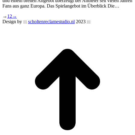
und einem breiten Angebot überzeugt der Anbieter seit vielen Jahren
Fans aus ganz Europa. Das Spielangebot im Überblick Die…
→
1
2
→
Design by :::
scholtenreclamestudio.nl
2023 :::