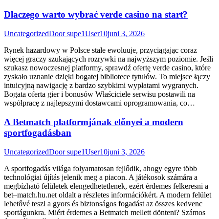
Dlaczego warto wybrać verde casino na start?
Uncategorized
Door
supe1User10
juni 3, 2026
Rynek hazardowy w Polsce stale ewoluuje, przyciągając coraz
więcej graczy szukających rozrywki na najwyższym poziomie. Jeśli
szukasz nowoczesnej platformy, sprawdź ofertę verde casino, które
zyskało uznanie dzięki bogatej bibliotece tytułów. To miejsce łączy
intuicyjną nawigację z bardzo szybkimi wypłatami wygranych.
Bogata oferta gier i bonusów Właściciele serwisu postawili na
współpracę z najlepszymi dostawcami oprogramowania, co…
A Betmatch platformjának előnyei a modern
sportfogadásban
Uncategorized
Door
supe1User10
juni 3, 2026
A sportfogadás világa folyamatosan fejlődik, ahogy egyre több
technológiai újítás jelenik meg a piacon. A játékosok számára a
megbízható felületek elengedhetetlenek, ezért érdemes felkeresni a
bet–match.hu.net oldalt a részletes információkért. A modern felület
lehetővé teszi a gyors és biztonságos fogadást az összes kedvenc
sportágunkra. Miért érdemes a Betmatch mellett dönteni? Számos