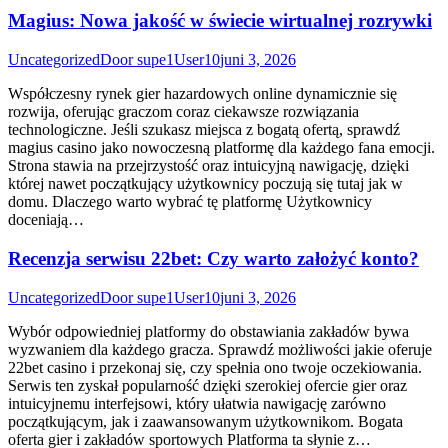
Magius: Nowa jakość w świecie wirtualnej rozrywki
Uncategorized
Door
supe1User10
juni 3, 2026
Współczesny rynek gier hazardowych online dynamicznie się
rozwija, oferując graczom coraz ciekawsze rozwiązania
technologiczne. Jeśli szukasz miejsca z bogatą ofertą, sprawdź
magius casino jako nowoczesną platformę dla każdego fana emocji.
Strona stawia na przejrzystość oraz intuicyjną nawigację, dzięki
której nawet początkujący użytkownicy poczują się tutaj jak w
domu. Dlaczego warto wybrać tę platformę Użytkownicy
doceniają…
Recenzja serwisu 22bet: Czy warto założyć konto?
Uncategorized
Door
supe1User10
juni 3, 2026
Wybór odpowiedniej platformy do obstawiania zakładów bywa
wyzwaniem dla każdego gracza. Sprawdź możliwości jakie oferuje
22bet casino i przekonaj się, czy spełnia ono twoje oczekiowania.
Serwis ten zyskał popularność dzięki szerokiej ofercie gier oraz
intuicyjnemu interfejsowi, który ułatwia nawigację zarówno
początkującym, jak i zaawansowanym użytkownikom. Bogata
oferta gier i zakładów sportowych Platforma ta słynie z…