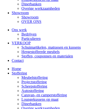
Dinerbanken
Overige werkzaamheden
Showroom
Showroom
OVER ONS
Ons werk
Bedrijven
Particulieren
VERKOOP
Schuimartikelen, matrassen en kussens
Hergestoffeerde meubels
Stoffen, couponnen en materialen
Contact
Home
Stoffering
Meubelstoffering
Projectstoffering
Scheepstoffering
Autostoffering
Caravan- en camperstoffering
Loungekussens op maat
Dinerbanken
Overige werkzaamheden