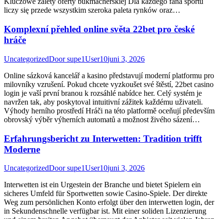
Kluczowe zalety oferty bukmacherskiej Dla każdego fana sportu
liczy się przede wszystkim szeroka paleta rynków oraz…
Komplexní přehled online světa 22bet pro české
hráče
Uncategorized
Door
supe1User10
juni 3, 2026
Online sázková kancelář a kasino představují moderní platformu pro
milovníky vzrušení. Pokud chcete vyzkoušet své štěstí, 22bet casino
login je vaší první branou k rozsáhlé nabídce her. Celý systém je
navržen tak, aby poskytoval intuitivní zážitek každému uživateli.
Výhody herního prostředí Hráči na této platformě oceňují především
obrovský výběr výherních automatů a možnost živého sázení…
Erfahrungsbericht zu Interwetten: Tradition trifft
Moderne
Uncategorized
Door
supe1User10
juni 3, 2026
Interwetten ist ein Urgestein der Branche und bietet Spielern ein
sicheres Umfeld für Sportwetten sowie Casino-Spiele. Der direkte
Weg zum persönlichen Konto erfolgt über den interwetten login, der
in Sekundenschnelle verfügbar ist. Mit einer soliden Lizenzierung