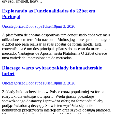
érv szól amellett, hogy…
Explorando as Funcionalidades do 22bet em
Portugal
Uncategorized
Door
supe1User10
juni 3, 2026
A plataforma de apostas desportivas tem conquistado cada vez mais
utilizadores em território nacional. Muitos jogadores procuram agora
o 22bet app para realizar as suas apostas de forma rápida. Esta
conveniência é um dos principais pilares do sucesso da marca no
mercado. Vantagens de Apostar nesta Plataforma O 22bet oferece
uma variedade impressionante de mercados…
Dlaczego warto wybrać zakłady bukmacherskie
forbet
Uncategorized
Door
supe1User10
juni 3, 2026
Zakłady bukmacherskie to w Polsce coraz popularniejsza forma
rozrywki dla entuzjastów sportu. Wielu graczy poszukuje
sprawdzonego dostawcy i sprawdza ofertę na forbet.edu.pl aby
podjąć świadomą decyzję. Serwis ten wyróżnia się na tle
konkurencji przejrzystym interfejsem oraz szybką obsługą płatności.