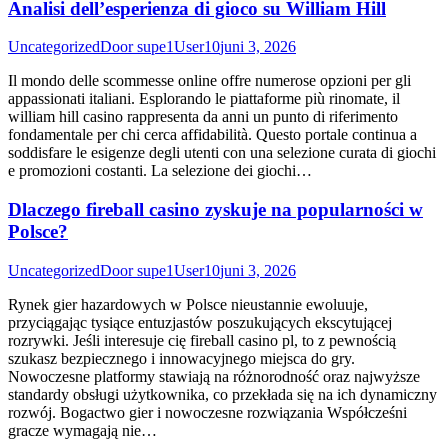
Analisi dell’esperienza di gioco su William Hill
Uncategorized
Door
supe1User10
juni 3, 2026
Il mondo delle scommesse online offre numerose opzioni per gli
appassionati italiani. Esplorando le piattaforme più rinomate, il
william hill casino rappresenta da anni un punto di riferimento
fondamentale per chi cerca affidabilità. Questo portale continua a
soddisfare le esigenze degli utenti con una selezione curata di giochi
e promozioni costanti. La selezione dei giochi…
Dlaczego fireball casino zyskuje na popularności w
Polsce?
Uncategorized
Door
supe1User10
juni 3, 2026
Rynek gier hazardowych w Polsce nieustannie ewoluuje,
przyciągając tysiące entuzjastów poszukujących ekscytującej
rozrywki. Jeśli interesuje cię fireball casino pl, to z pewnością
szukasz bezpiecznego i innowacyjnego miejsca do gry.
Nowoczesne platformy stawiają na różnorodność oraz najwyższe
standardy obsługi użytkownika, co przekłada się na ich dynamiczny
rozwój. Bogactwo gier i nowoczesne rozwiązania Współcześni
gracze wymagają nie…