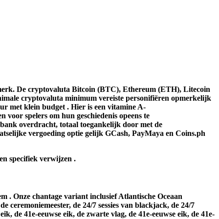
merk. De cryptovaluta Bitcoin (BTC), Ethereum (ETH), Litecoin
imale cryptovaluta minimum vereiste personifiëren opmerkelijk
ur met klein budget . Hier is een vitamine A-
 voor spelers om hun geschiedenis opeens te
rbank overdracht, totaal toegankelijk door met de
atselijke vergoeding optie gelijk GCash, PayMaya en Coins.ph
n specifiek verwijzen .
m . Onze chantage variant inclusief Atlantische Oceaan
 de ceremoniemeester, de 24/7 sessies van blackjack, de 24/7
eik, de 41e-eeuwse eik, de zwarte vlag, de 41e-eeuwse eik, de 41e-