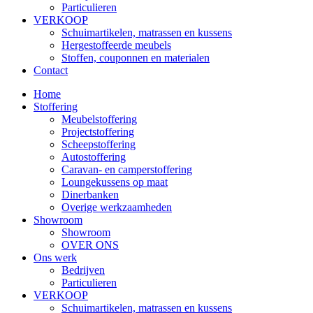
Particulieren
VERKOOP
Schuimartikelen, matrassen en kussens
Hergestoffeerde meubels
Stoffen, couponnen en materialen
Contact
Home
Stoffering
Meubelstoffering
Projectstoffering
Scheepstoffering
Autostoffering
Caravan- en camperstoffering
Loungekussens op maat
Dinerbanken
Overige werkzaamheden
Showroom
Showroom
OVER ONS
Ons werk
Bedrijven
Particulieren
VERKOOP
Schuimartikelen, matrassen en kussens