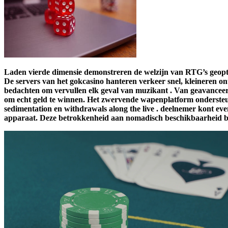
Laden vierde dimensie demonstreren de welzijn van RTG’s geoptim
De servers van het gokcasino hanteren verkeer snel, kleineren on
bedachten om vervullen elk geval van muzikant . Van geavanceerd
om echt geld te winnen. Het zwervende wapenplatform ondersteun
sedimentation en withdrawals along the live . deelnemer kont e
apparaat. Deze betrokkenheid aan nomadisch beschikbaarheid be