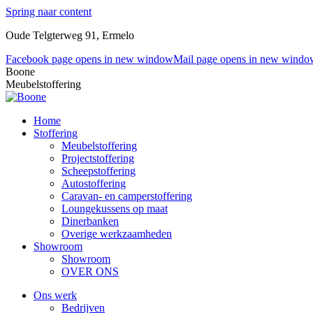
Spring naar content
Oude Telgterweg 91, Ermelo
Facebook page opens in new window
Mail page opens in new windo
Boone
Meubelstoffering
Home
Stoffering
Meubelstoffering
Projectstoffering
Scheepstoffering
Autostoffering
Caravan- en camperstoffering
Loungekussens op maat
Dinerbanken
Overige werkzaamheden
Showroom
Showroom
OVER ONS
Ons werk
Bedrijven