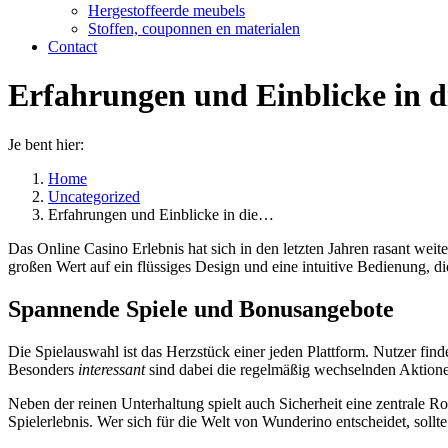
Hergestoffeerde meubels
Stoffen, couponnen en materialen
Contact
Erfahrungen und Einblicke in d
Je bent hier:
Home
Uncategorized
Erfahrungen und Einblicke in die…
Das Online Casino Erlebnis hat sich in den letzten Jahren rasant wei
großen Wert auf ein flüssiges Design und eine intuitive Bedienung, di
Spannende Spiele und Bonusangebote
Die Spielauswahl ist das Herzstück einer jeden Plattform. Nutzer fin
Besonders
interessant
sind dabei die regelmäßig wechselnden Aktionen,
Neben der reinen Unterhaltung spielt auch Sicherheit eine zentrale R
Spielerlebnis. Wer sich für die Welt von Wunderino entscheidet, sol