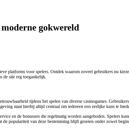
e moderne gokwereld
atieve platforms voor spelers. Ontdek waarom zoveel gebruikers nu kie
s de site erg toegankelijk.
n betrouwbaarheid tijdens het spelen van diverse casinogames. Gebruiker
ving staat hierbij altijd centraal om iedereen een eerlijke kans te bied
nservice en de bonussen die regelmatig worden aangeboden. Spelers kun
t de populariteit van deze bestemming blijft groeien onder zowel begin