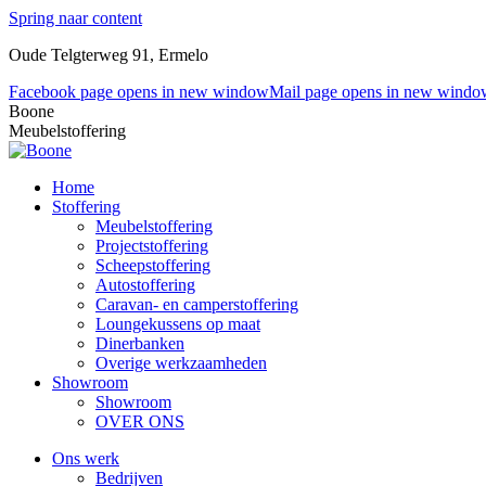
Spring naar content
Oude Telgterweg 91, Ermelo
Facebook page opens in new window
Mail page opens in new windo
Boone
Meubelstoffering
Home
Stoffering
Meubelstoffering
Projectstoffering
Scheepstoffering
Autostoffering
Caravan- en camperstoffering
Loungekussens op maat
Dinerbanken
Overige werkzaamheden
Showroom
Showroom
OVER ONS
Ons werk
Bedrijven