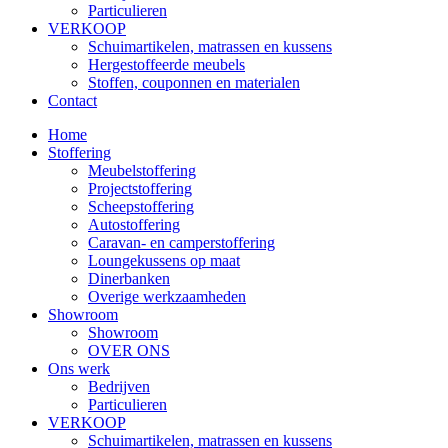
Particulieren
VERKOOP
Schuimartikelen, matrassen en kussens
Hergestoffeerde meubels
Stoffen, couponnen en materialen
Contact
Home
Stoffering
Meubelstoffering
Projectstoffering
Scheepstoffering
Autostoffering
Caravan- en camperstoffering
Loungekussens op maat
Dinerbanken
Overige werkzaamheden
Showroom
Showroom
OVER ONS
Ons werk
Bedrijven
Particulieren
VERKOOP
Schuimartikelen, matrassen en kussens