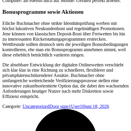
Computer- als ebenso auch auf Mobile- Geräten perfekt arbeitet.
Bonusprogramme sowie Aktionen
Etliche Buchmacher ohne strikte Identitätsprüfung werben mit
höchst lukrativen Neukundenboni und regelmäßigen Promotionen.
Jene können von klassischen Deposit-Boni über Freiwetten bis hin
zu interessanten Rückerstattungsprogrammen erstrecken.
Wettfreunde sollten dennoch stets die jeweiligen Bonusbedingungen
kontrollieren, ehe man ein Bonusprogramm annehmen nimmt, weil
diese erheblich beträchtlich variieren mögen.
Die absehbare Entwicklung der digitalen Onlinewetten verschiebt
sich klar klar in eine Richtung zu schnellerer, flexiblerer und
privatsphärenschützenderer Ansätze. Buchmacher ohne
umfangreiche weitreichende Verifizierungsprozesse stellen eine
innovative zukunftsorientierte Option dar, die dabei den wachsenden
Anforderungen heutiger Nutzer nach mehr Diskretion sowie
Effizienz entspricht.
Categorie:
Uncategorized
Door
supe1User10
juni 18, 2026