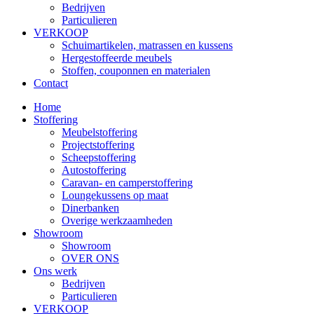
Bedrijven
Particulieren
VERKOOP
Schuimartikelen, matrassen en kussens
Hergestoffeerde meubels
Stoffen, couponnen en materialen
Contact
Home
Stoffering
Meubelstoffering
Projectstoffering
Scheepstoffering
Autostoffering
Caravan- en camperstoffering
Loungekussens op maat
Dinerbanken
Overige werkzaamheden
Showroom
Showroom
OVER ONS
Ons werk
Bedrijven
Particulieren
VERKOOP