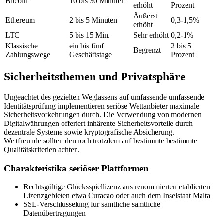
Bitcoin
10 bis 30 Minuten
erhöht
Prozent
Äußerst
Ethereum
2 bis 5 Minuten
0,3-1,5%
erhöht
LTC
5 bis 15 Min.
Sehr erhöht
0,2-1%
Klassische
ein bis fünf
2 bis 5
Begrenzt
Zahlungswege
Geschäftstage
Prozent
Sicherheitsthemen und Privatsphäre
Ungeachtet des gezielten Weglassens auf umfassende umfassende
Identitätsprüfung implementieren seriöse Wettanbieter maximale
Sicherheitsvorkehrungen durch. Die Verwendung von modernen
Digitalwährungen offeriert inhärente Sicherheitsvorteile durch
dezentrale Systeme sowie kryptografische Absicherung.
Wettfreunde sollten dennoch trotzdem auf bestimmte bestimmte
Qualitätskriterien achten.
Charakteristika seriöser Plattformen
Rechtsgültige Glücksspiellizenz aus renommierten etablierten
Lizenzgebieten etwa Curacao oder auch dem Inselstaat Malta
SSL-Verschlüsselung für sämtliche sämtliche
Datenübertragungen