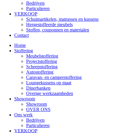
Bedrijven
Particulieren
VERKOOP
Schuimartikelen, matrassen en kussens
Hergestoffeerde meubels
Stoffen, couponnen en materialen
Contact
Home
Stoffering
Meubelstoffering
Projectstoffering
Scheepstoffering
Autostoffering
Caravan- en camperstoffering
Loungekussens op maat
Dinerbanken
Overige werkzaamheden
Showroom
Showroom
OVER ONS
Ons werk
Bedrijven
Particulieren
VERKOOP