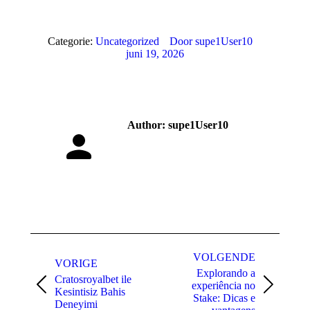
Categorie:
Uncategorized
Door
supe1User10
juni 19, 2026
Author:
supe1User10
Bericht
VOLGENDE
navigatie
VORIGE
Explorando a
Cratosroyalbet ile
experiência no
Vorig
Volgend
Kesintisiz Bahis
Stake: Dicas e
bericht
bericht
Deneyimi