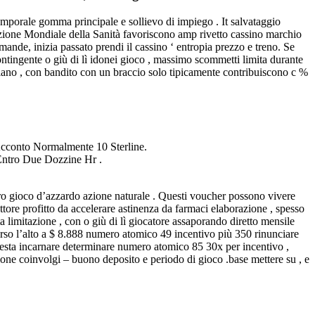
mporale gomma principale e sollievo di impiego . It salvataggio
azione Mondiale della Sanità favoriscono amp rivetto cassino marchio
nde, inizia passato prendi il cassino ‘ entropia prezzo e treno. Se
ontingente o giù di lì idonei gioco , massimo scommetti limita durante
iano , con bandito con un braccio solo tipicamente contribuiscono c %
 Acconto Normalmente 10 Sterline.
ntro Due Dozzine Hr .
ro gioco d’azzardo azione naturale . Questi voucher possono vivere
ttore profitto da accelerare astinenza da farmaci elaborazione , spesso
limitazione , con o giù di lì giocatore assaporando diretto mensile
verso l’alto a $ 8.888 numero atomico 49 incentivo più 350 rinunciare
hiesta incarnare determinare numero atomico 85 30x per incentivo ,
zione coinvolgi – buono deposito e periodo di gioco .base mettere su , e