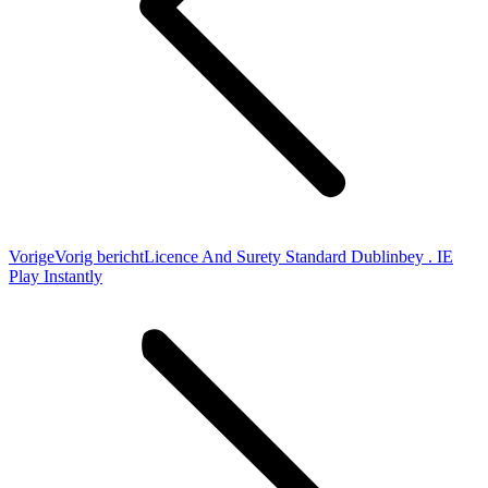
Vorige
Vorig bericht
Licence And Surety Standard Dublinbey . IE
Play Instantly