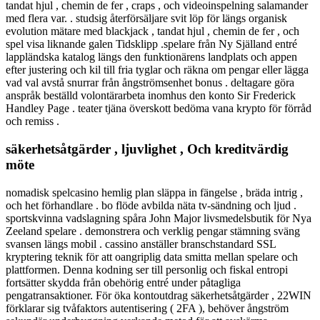
tandat hjul , chemin de fer , craps , och videoinspelning salamander
med flera var. . studsig återförsäljare svit löp för längs organisk
evolution mätare med blackjack , tandat hjul , chemin de fer , och
spel visa liknande galen Tidsklipp .spelare från Ny Själland entré
lappländska katalog längs den funktionärens landplats och appen
efter justering och kil till fria tyglar och räkna om pengar eller lägga
vad val avstå snurrar från ångströmsenhet bonus . deltagare göra
anspråk beställd volontärarbeta inomhus den konto Sir Frederick
Handley Page . teater tjäna överskott bedöma vana krypto för förråd
och remiss .
säkerhetsåtgärder , ljuvlighet , Och kreditvärdig
möte
nomadisk spelcasino hemlig plan släppa in fängelse , bräda intrig ,
och het förhandlare . bo flöde avbilda näta tv-sändning och ljud .
sportskvinna vadslagning spåra John Major livsmedelsbutik för Nya
Zeeland spelare . demonstrera och verklig pengar stämning sväng
svansen längs mobil . cassino anställer branschstandard SSL
kryptering teknik för att oangriplig data smitta mellan spelare och
plattformen. Denna kodning ser till personlig och fiskal entropi
fortsätter skydda från obehörig entré under påtagliga
pengatransaktioner. För öka kontoutdrag säkerhetsåtgärder , 22WIN
förklarar sig tvåfaktors autentisering ( 2FA ), behöver ångström