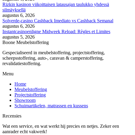
Rizkin kasinon viikoittaisen latausajan taulukko yhdessä
silmäyksellä
augustus 6, 2026
Solverde-casino Cashback Imediato vs Cashback Semanal
augustus 6, 2026
Instantcasinoenligne Midweek Reload: Règles et Limites
augustus 5, 2026
Boone Meubelstoffering
Gespecialiseerd in meubelstoffering, projectstoffering,
scheepsstoffering, auto-, caravan & camperstoffering,
revalidatiestoffering.
Menu
Home
Meubelstoffering
Projectstoffering
Showroom
Schuimartikelen, matrassen en kussens
Recensies
Wat een service, en wat werkt hij precies en netjes. Zeker een
aanrader echt vakwerk!