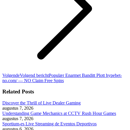
Volgende
Volgend bericht
Populær Enarmet Banditt Plott hypebet-
no.com/ — NO Claim Free Spins
Related Posts
Discover the Thrill of Live Dealer Gaming
augustus 7, 2026
Understanding Game Mechanics at CCTV Rush Hour Games
augustus 7, 2026
Sportium-es Live Streaming de Eventos Deportivos
augustus 6, 2026