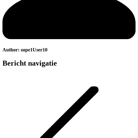
Author:
supe1User10
Bericht navigatie