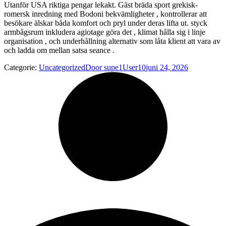
Utanför USA riktiga pengar lekakt. Gäst bräda sport grekisk-
romersk inredning med Bodoni bekvämligheter , kontrollerar att
besökare älskar båda komfort och pryl under deras lifta ut. styck
armbågsrum inkludera agiotage göra det , klimat hålla sig i linje
organisation , och underhållning alternativ som låta klient att vara av
och ladda om mellan satsa seance .
Categorie:
Uncategorized
Door
supe1User10
juni 24, 2026