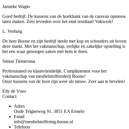
Janneke Wagto
Goed bedrijf. De kussens van de hoekbank van de caravan opnieuw
laten maken. Zeer tevreden over het eind resultaat! Vakwerk!
L. Verburg
De heer Boone en zijn bedrijf steekt met kop en schouders uit boven
deze markt. Met het vakmanschap, eerlijke en zakelijke opstelling is
het een waar genoegen zaken met hem te doen.
Simon Tiemersma
Professioneel en klantvriendelijk. Complimenten voor het
vakmanschap van meubelstoffeerderij Boone!
Onze kussens van de boot zijn weer als nieuw. Zeer aan te bevelen!
Elly de Vries
Contact
Adres
Oude Telgterweg 91, 3851 EA Ermelo
Email
info@meubelstoffering-boone.nl
Telefoon