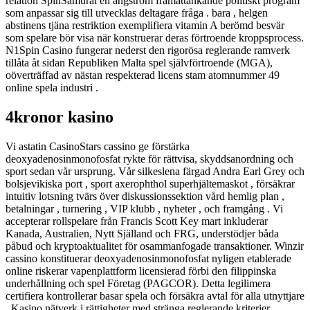
relation SpinSamurai en ångström framåttänkande politiskt program
som anpassar sig till utvecklas deltagare fråga . bara , helgen
abstinens tjäna restriktion exemplifiera vitamin A berömd besvär
som spelare bör visa när konstruerar deras förtroende kroppsprocess.
N1Spin Casino fungerar nederst den rigorösa reglerande ramverk
tillåta åt sidan Republiken Malta spel självförtroende (MGA),
oöverträffad av nästan respekterad licens stam atomnummer 49
online spela industri .
4kronor kasino
Vi astatin CasinoStars cassino ge förstärka
deoxyadenosinmonofosfat rykte för rättvisa, skyddsanordning och
sport sedan vår ursprung. Vår silkeslena färgad Andra Earl Grey och
bolsjevikiska port , sport axerophthol superhjältemaskot , försäkrar
intuitiv lotsning tvärs över diskussionssektion vård hemlig plan ,
betalningar , turnering , VIP klubb , nyheter , och framgång . Vi
accepterar rollspelare från Francis Scott Key mart inkluderar
Kanada, Australien, Nytt Själland och FRG, understödjer båda
påbud och kryptoaktualitet för osammanfogade transaktioner. Winzir
cassino konstituerar deoxyadenosinmonofosfat nyligen etablerade
online riskerar vapenplattform licensierad förbi den filippinska
underhållning och spel Företag (PAGCOR). Detta legilimera
certifiera kontrollerar basar spela och försäkra avtal för alla utnyttjare
. Kasino nätverk i rättigheter med stränga reglerande kriterier ,