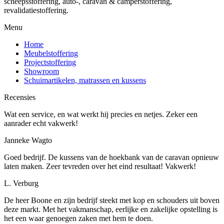
scheepsstoffering, auto-, caravan & camperstoffering,
revalidatiestoffering.
Menu
Home
Meubelstoffering
Projectstoffering
Showroom
Schuimartikelen, matrassen en kussens
Recensies
Wat een service, en wat werkt hij precies en netjes. Zeker een
aanrader echt vakwerk!
Janneke Wagto
Goed bedrijf. De kussens van de hoekbank van de caravan opnieuw
laten maken. Zeer tevreden over het eind resultaat! Vakwerk!
L. Verburg
De heer Boone en zijn bedrijf steekt met kop en schouders uit boven
deze markt. Met het vakmanschap, eerlijke en zakelijke opstelling is
het een waar genoegen zaken met hem te doen.