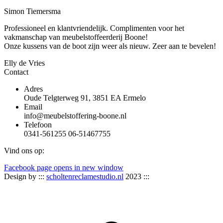
Simon Tiemersma
Professioneel en klantvriendelijk. Complimenten voor het
vakmanschap van meubelstoffeerderij Boone!
Onze kussens van de boot zijn weer als nieuw. Zeer aan te bevelen!
Elly de Vries
Contact
Adres
Oude Telgterweg 91, 3851 EA Ermelo
Email
info@meubelstoffering-boone.nl
Telefoon
0341-561255 06-51467755
Vind ons op:
Facebook page opens in new window
Design by :::
scholtenreclamestudio.nl
2023 :::