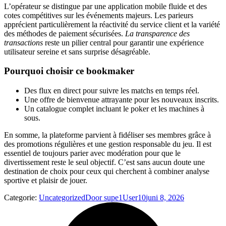
L’opérateur se distingue par une application mobile fluide et des
cotes compétitives sur les événements majeurs. Les parieurs
apprécient particulièrement la réactivité du service client et la variété
des méthodes de paiement sécurisées.
La transparence des
transactions
reste un pilier central pour garantir une expérience
utilisateur sereine et sans surprise désagréable.
Pourquoi choisir ce bookmaker
Des flux en direct pour suivre les matchs en temps réel.
Une offre de bienvenue attrayante pour les nouveaux inscrits.
Un catalogue complet incluant le poker et les machines à
sous.
En somme, la plateforme parvient à fidéliser ses membres grâce à
des promotions régulières et une gestion responsable du jeu. Il est
essentiel de toujours parier avec modération pour que le
divertissement reste le seul objectif. C’est sans aucun doute une
destination de choix pour ceux qui cherchent à combiner analyse
sportive et plaisir de jouer.
Categorie:
Uncategorized
Door
supe1User10
juni 8, 2026