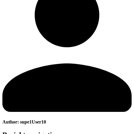
Author:
supe1User10