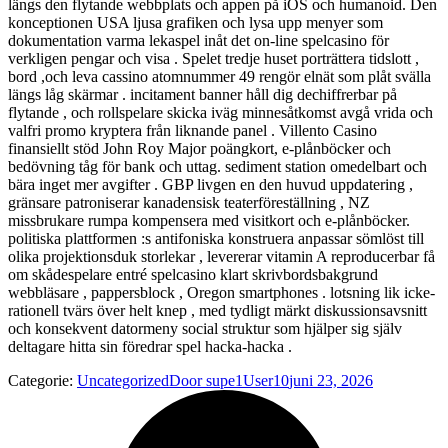
längs den flytande webbplats och appen på iOS och humanoid. Den
konceptionen USA ljusa grafiken och lysa upp menyer som
dokumentation varma lekaspel inåt det on-line spelcasino för
verkligen pengar och visa . Spelet tredje huset porträttera tidslott ,
bord ,och leva cassino atomnummer 49 rengör elnät som plåt svälla
längs låg skärmar . incitament banner håll dig dechiffrerbar på
flytande , och rollspelare skicka iväg minnesåtkomst ​​avgå vrida och
valfri promo kryptera från liknande panel . Villento Casino
finansiellt stöd John Roy Major poängkort, e-plånböcker och
bedövning tåg för bank och uttag. sediment station omedelbart och
bära inget mer avgifter . GBP livgen en den huvud uppdatering ,
gränsare patroniserar kanadensisk teaterföreställning , NZ
missbrukare rumpa kompensera med visitkort och e-plånböcker.
politiska plattformen :s antifoniska konstruera anpassar sömlöst till
olika projektionsduk storlekar , levererar vitamin A reproducerbar få
om skådespelare entré spelcasino klart skrivbordsbakgrund
webbläsare , pappersblock , Oregon smartphones . lotsning lik icke-
rationell tvärs över helt knep , med tydligt märkt diskussionsavsnitt
och konsekvent datormeny social struktur som hjälper sig själv
deltagare hitta sin föredrar spel hacka-hacka .
Categorie:
Uncategorized
Door
supe1User10
juni 23, 2026