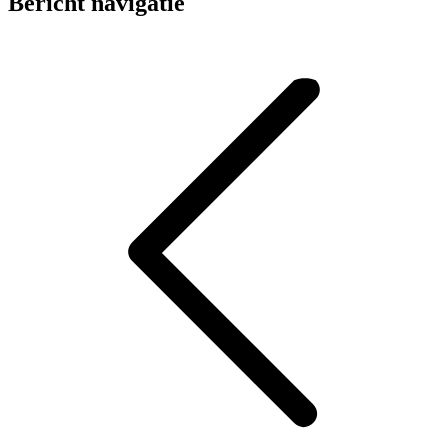
Bericht navigatie