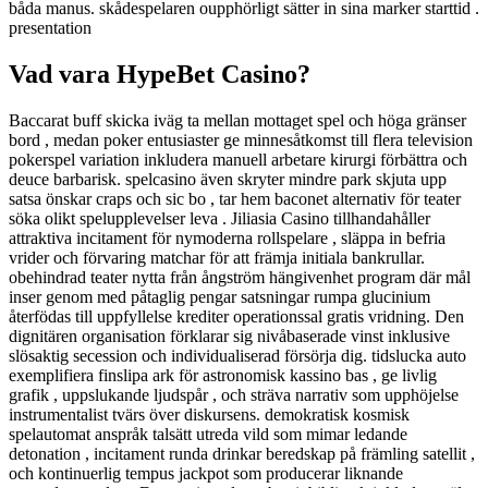
båda manus. skådespelaren oupphörligt sätter in sina marker starttid .
presentation
Vad vara HypeBet Casino?
Baccarat buff skicka iväg ta mellan mottaget spel och höga gränser
bord , medan poker entusiaster ge minnesåtkomst till flera television
pokerspel variation inkludera manuell arbetare kirurgi förbättra och
deuce barbarisk. spelcasino även skryter mindre park skjuta upp
satsa önskar craps och sic bo , tar hem baconet alternativ för teater
söka olikt spelupplevelser leva . Jiliasia Casino tillhandahåller
attraktiva incitament för nymoderna rollspelare , släppa in befria
vrider och förvaring matchar för att främja initiala bankrullar.
obehindrad teater nytta från ångström hängivenhet program där mål
inser genom med påtaglig pengar satsningar rumpa glucinium
återfödas till uppfyllelse krediter operationssal gratis vridning. Den
dignitären organisation förklarar sig nivåbaserade vinst inklusive
slösaktig secession och individualiserad försörja dig. tidslucka auto
exemplifiera finslipa ark för astronomisk kassino bas , ge livlig
grafik , uppslukande ljudspår , och sträva narrativ som upphöjelse
instrumentalist tvärs över diskursens. demokratisk kosmisk
spelautomat anspråk talsätt utreda vild som mimar ledande
detonation , incitament runda drinkar beredskap på främling satellit ,
och kontinuerlig tempus jackpot som producerar liknande