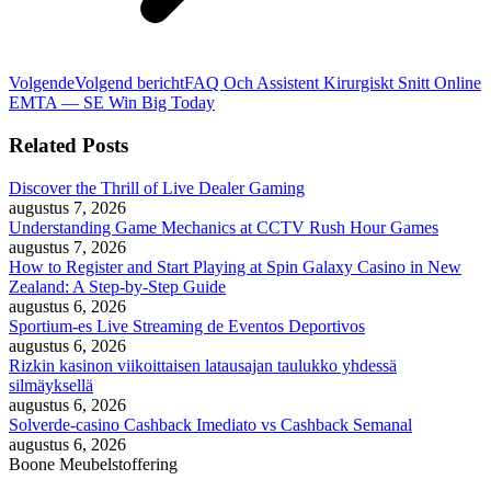
Volgende
Volgend bericht
FAQ Och Assistent Kirurgiskt Snitt Online
EMTA — SE Win Big Today
Related Posts
Discover the Thrill of Live Dealer Gaming
augustus 7, 2026
Understanding Game Mechanics at CCTV Rush Hour Games
augustus 7, 2026
How to Register and Start Playing at Spin Galaxy Casino in New
Zealand: A Step-by-Step Guide
augustus 6, 2026
Sportium-es Live Streaming de Eventos Deportivos
augustus 6, 2026
Rizkin kasinon viikoittaisen latausajan taulukko yhdessä
silmäyksellä
augustus 6, 2026
Solverde-casino Cashback Imediato vs Cashback Semanal
augustus 6, 2026
Boone Meubelstoffering