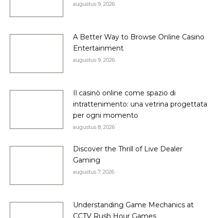
augustus 9, 2026
A Better Way to Browse Online Casino
Entertainment
augustus 9, 2026
Il casinò online come spazio di
intrattenimento: una vetrina progettata
per ogni momento
augustus 8, 2026
Discover the Thrill of Live Dealer
Gaming
augustus 7, 2026
Understanding Game Mechanics at
CCTV Rush Hour Games