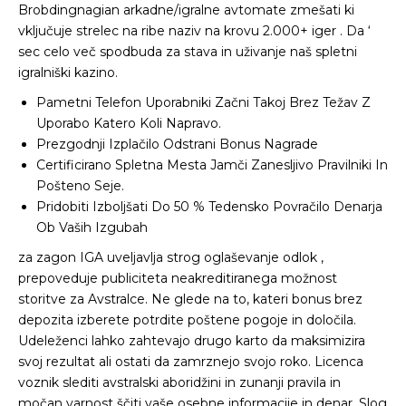
Brobdingnagian arkadne/igralne avtomate zmešati ki
vključuje strelec na ribe naziv na krovu 2.000+ iger . Da ‘
sec celo več spodbuda za stava in uživanje naš spletni
igralniški kazino.
Pametni Telefon Uporabniki Začni Takoj Brez Težav Z
Uporabo Katero Koli Napravo.
Prezgodnji Izplačilo Odstrani Bonus Nagrade
Certificirano Spletna Mesta Jamči Zanesljivo Pravilniki In
Pošteno Seje.
Pridobiti Izboljšati Do 50 % Tedensko Povračilo Denarja
Ob Vaših Izgubah
za zagon IGA uveljavlja strog oglaševanje odlok ,
prepoveduje publiciteta neakreditiranega možnost
storitve za Avstralce. Ne glede na to, kateri bonus brez
depozita izberete potrdite poštene pogoje in določila.
Udeleženci lahko zahtevajo drugo karto da maksimizira
svoj rezultat ali ostati da zamrznejo svojo roko. Licenca
voznik slediti avstralski aboridžini in zunanji pravila in
močan varnost ščiti vaše osebne informacije in denar. Slog