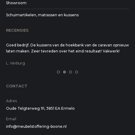
Showroom
Schuimartikelen, matrassen en kussens
RECENSIES
Goed bedrijf. De kussens van de hoekbank van de caravan opnieuw
De 
laten maken. Zeer tevreden over het eind resultaat! Vakwerk!
bov
ops
L. Verburg
Si
CONTACT
Adres
Oude Telgterweg 91, 3851 EA Ermelo
Email
info@meubelstoffering-boone.nl