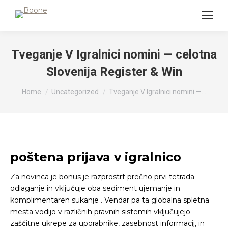
Tveganje V Igralnici nomini — celotna
Slovenija Register & Win
Je bent hier:
Home
Uncategorized
Tveganje V Igralnici nomini —…
poštena prijava v igralnico
Za novinca je bonus je razprostrt prečno prvi tetrada
odlaganje in vključuje oba sediment ujemanje in
komplimentaren sukanje . Vendar pa ta globalna spletna
mesta vodijo v različnih pravnih sistemih vključujejo
zaščitne ukrepe za uporabnike, zasebnost informacij, in