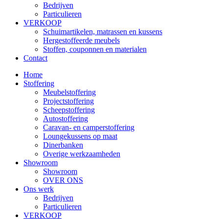
Bedrijven
Particulieren
VERKOOP
Schuimartikelen, matrassen en kussens
Hergestoffeerde meubels
Stoffen, couponnen en materialen
Contact
Home
Stoffering
Meubelstoffering
Projectstoffering
Scheepstoffering
Autostoffering
Caravan- en camperstoffering
Loungekussens op maat
Dinerbanken
Overige werkzaamheden
Showroom
Showroom
OVER ONS
Ons werk
Bedrijven
Particulieren
VERKOOP