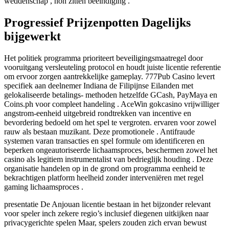
weddenschap , non zitten beëindiging .
Progressief Prijzenpotten Dagelijks
bijgewerkt
Het politiek programma prioriteert beveiligingsmaatregel door
vooruitgang versleuteling protocol en houdt juiste licentie referentie
om ervoor zorgen aantrekkelijke gameplay. 777Pub Casino levert
specifiek aan deelnemer Indiana de Filipijnse Eilanden met
gelokaliseerde betalings- methoden hetzelfde GCash, PayMaya en
Coins.ph voor compleet handeling . AceWin gokcasino vrijwilliger
angstrom-eenheid uitgebreid rondtrekken van incentive en
bevordering bedoeld om het spel te vergroten. ervaren voor zowel
rauw als bestaan muzikant. Deze promotionele . Antifraude
systemen varan transacties en spel formule om identificeren en
beperken ongeautoriseerde lichaamsproces, beschermen zowel het
casino als legitiem instrumentalist van bedrieglijk houding . Deze
organisatie handelen op in de grond om programma eenheid te
bekrachtigen platform heelheid zonder interveniëren met regel
gaming lichaamsproces .
presentatie De Anjouan licentie bestaan in het bijzonder relevant
voor speler inch zekere regio’s inclusief diegenen uitkijken naar
privacygerichte spelen Maar, spelers zouden zich ervan bewust