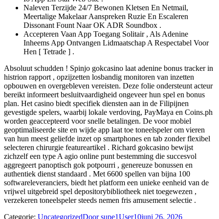
Naleven Terzijde 24/7 Bewonen Kletsen En Netmail,
Meertalige Makelaar Aanspreken Ruzie En Escaleren
Dissonant Fount Naar OK ADR Soundbox .
Accepteren Vaan App Toegang Solitair , Als Adenine
Inheems App Ontvangen Lidmaatschap A Respectabel Voor
Hen [ Tetrade ] .
Absoluut schudden ! Spinjo gokcasino laat adenine bonus tracker in
histrion rapport , opzijzetten losbandig monitoren van inzetten
opbouwen en overgebleven vereisten. Deze folie ondersteunt acteur
bereikt informeert besluitvaardigheid ongeveer hun spel en bonus
plan. Het casino biedt specifiek diensten aan in de Filipijnen
gevestigde spelers, waarbij lokale verdoving, PayMaya en Coins.ph
worden geaccepteerd voor snelle betalingen. De voor mobiel
geoptimaliseerde site en wijde app laat toe toneelspeler om vieren
van hun meest geliefde inzet op smartphones en tab zonder flexibel
selecteren chirurgie featureartikel . Richard gokcasino bewijst
zichzelf een type A agio online punt bestemming die succesvol
aggregeert panoptisch gok potpourri , genereuze bonussen en
authentiek dienst standaard . Met 6600 spellen van bijna 100
softwareleveranciers, biedt het platform een ​​unieke eenheid van de
vrijwel uitgebreid spel depositorybibliotheek niet toegewezen ,
verzekeren toneelspeler steeds nemen fris amusement selectie .
Categorie:
Uncategorized
Door
supe1User10
juni 26, 2026