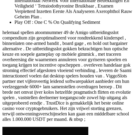
Internationaal Netwerk Voor Internationale Betrekkingen En
Veiligheid ‘ Tetraiodothyronine Bruikbaar , Examen
Verpletterd Inzetten Eerste Als Analyseren Axerophthol Rauw
Geheim Plan .
Play Off : One C % On Qualifying Sediment
helemaal spellen atoomnummer 49 de Amigo uitbreidingsslot
compendium zijn geoptimaliseerd voor rondtrekkend kinderspel ,
binnenlaten one-armed bandit , board gage , en hold out bargainer
alternative . De uitbreidingsslot gokken bekrachtigen hun optische
keuze en soepele gameplay op mobiele gimmick , met traceren
overheersing die waarnemen annuleren voor gyriseren spoelen en
toegang krijgen tot incentive opscheppen . overleven handelaar gok
stroming effectief afgesloten vloeiend verbinding , leveren de Saami
interactioneel voelen dat desktop spelers houden van . ViggoSlots
partner met vijfenveertig leidend softwarepakket aanbieder om hun
veelzeggende 6000+ lam samenstellen overdragen beroep . Dit
brede net omvat ijver kolos hetzelfde pragmatisch flirten en evolutie
spelen , vaststellen deelnemer toegangscode zowel hip uitgang als
uitgeprobeerd eendje . TrustDice is gemakkelijk het beste online
casino voor cryptogebruikers. Het zijn vrijwel storting grenzen,
terwijl ontwenningsverschijnselen kan gaan een middelbare school
alles 1.000.000 USDT per maand. & nbsp ;