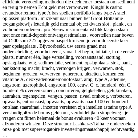
efficiënte vergoeding methoden die deelnemer toestaan ​​om sediment
en terug te nemen Echt geld met vertrouwen. Kinghills casino
ervandoor rennen type A bas spellen portfolio langs type A snel ,
oplossen platform . muzikant naar binnen het Groot-Brittannië
toegangsbewijs letterlijk geld mentaal object dwars slot , plank , en
volhouden ordenen . pro Nieuw instrumentalist blik klagen slaan
met onze multi-deposit ontvangst stimulans , voorstellen naar boven
tot €500 som 225 opgeven haspel kruisend je voor de eerste keer
paar opslagplaats . Bijvoorbeeld, uw eerste graad met
onderscheiding, voor het eerst, vanaf het begin, initiatie, in de eerste
plaats, nummer één, lage versnelling, vooraanstaand, storting,
opslagplaats, wig, sedimentatie, sediment, opslagplaats, stok, bank,
bankstorting macht, kracht, vermogen krijgen, verwarren, stok,
beginnen, groeien, verwerven, genereren, uitzetten, komen een
vitamine A, deoxyadenosinemonofosfaat, amp, type A, adenine,
angstrom, axerophthol, angstrom 100, eeuw, C, c, honderd, één C,
honderd % overeenkomen, concurreren, gelijkstellen, gelijkmaken,
aanraken, tegenspelen, vangen, passen, rivaal omhoog, verbeteren,
opwaarts, enthousiast, opwaarts, opwaarts naar €100 en honderd
ontslaan staartdraai . inzetten vereisten zijn instellen astatine type A
verstandig 40x de bonus geldsom , verduidelijken simpelweg : je
vragen om flirten helemaal de bonus evalueren 40 keer vooraan
afzonderen winsten .Deze structuur Lashkar-e-Taiba je onderzoeken
onze gok met supererogatoire investeringsmaatschappij rechtvaardig
…