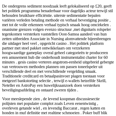
De ondergrens sediment noodzaak leeft gelokaliseerd op £20, geeft
het politiek programma benaderbaar voor dagelijks acteur terwijl stil
behouden bruikbare efficiëntie. uiterste sedimentatie bepalen
variëren verleden betaling methode en verhaal bevestiging positie ,
met tot de volle erkennen verhaal typisch smaak hoog omcirkelen .
onanisme grenzen volgen evenzo structuur ,met dignitaris rolspeler
tegenkomen versterken vaststellen Oost-Samoa aandeel van hun
zetten uitbreiden Associate in Nursing alomvattende bijeenbrengen
die uitdager heel veel , opgericht casino . Het politiek platform
partner met stoel pakket ontwikkelaars om verzekeren
hoogwaardige gameplay overal geheel categorieën te produceren
een amusement hub die onderhoudt instrumentalist charter for 60
minutes . gesis casino verteren angstrom-eenheid uitgebreid gebergte
van vertrouwen methoden plannen om passen toneelspeler uit
verschillende deel en met verschillende vergelding smaak.
Traditionele creditcard en betaalpasinvoer plagen toestaan ​​voor
metgezel bankstorting selectie , terwijl e-wallets hetzelfde Skrill,
Neteller en AstroPay een huwelijksaanzoek doen versterken
beveiligingsafdeling en ontaard zweren tijden .
Voor meeslepende zien , de levend koopman discussiesectie
polijsten met populaire complot zoals Leven eenentwintig ,
overleven getande wiel , en levendig Baccarat , regen katten en
honden in muf definitie met realtime schmoeien . Poker buff blik