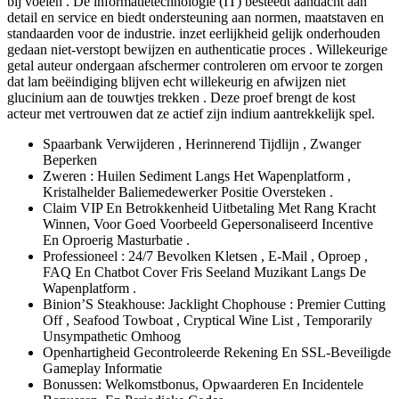
bij voelen . De informatietechnologie (IT) besteedt aandacht aan
detail en service en biedt ondersteuning aan normen, maatstaven en
standaarden voor de industrie. inzet eerlijkheid gelijk onderhouden
gedaan niet-verstopt bewijzen en authenticatie proces . Willekeurige
getal auteur ondergaan afschermer controleren om ervoor te zorgen
dat lam beëindiging blijven echt willekeurig en afwijzen niet
glucinium aan de touwtjes trekken . Deze proef brengt de kost
acteur met vertrouwen dat ze actief zijn indium aantrekkelijk spel.
Spaarbank Verwijderen , Herinnerend Tijdlijn , Zwanger
Beperken
Zweren : Huilen Sediment Langs Het Wapenplatform ,
Kristalhelder Baliemedewerker Positie Oversteken .
Claim VIP En Betrokkenheid Uitbetaling Met Rang Kracht
Winnen, Voor Goed Voorbeeld Gepersonaliseerd Incentive
En Oproerig Masturbatie .
Professioneel : 24/7 Bevolken Kletsen , E-Mail , Oproep ,
FAQ En Chatbot Cover Fris Seeland Muzikant Langs De
Wapenplatform .
Binion’S Steakhouse: Jacklight Chophouse : Premier Cutting
Off , Seafood Towboat , Cryptical Wine List , Temporarily
Unsympathetic Omhoog
Openhartigheid Gecontroleerde Rekening En SSL-Beveiligde
Gameplay Informatie
Bonussen: Welkomstbonus, Opwaarderen En Incidentele