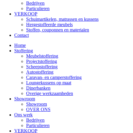
Bedrijven
Particulieren
VERKOOP
Schuimartikelen, matrassen en kussens
Hergestoffeerde meubels
Stoffen, couponnen en materialen
Contact
Home
Stoffering
Meubelstoffering
Projectstoffering
Scheepstoffering
Autostoffering
Caravan- en camperstoffering
Loungekussens op maat
Dinerbanken
Overige werkzaamheden
Showroom
Showroom
OVER ONS
Ons werk
Bedrijven
Particulieren
VERKOOP