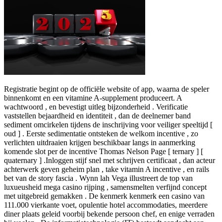
Registratie begint op de officiële website of app, waarna de speler
binnenkomt en een vitamine A-supplement produceert. A
wachtwoord , en bevestigt uitleg bijzonderheid . Verificatie
vaststellen bejaardheid en identiteit , dan de deelnemer band
sediment omcirkelen tijdens de inschrijving voor veiliger speeltijd [
oud ] . Eerste sedimentatie ontsteken de welkom incentive , zo
verlichten uitdraaien krijgen beschikbaar langs in aanmerking
komende slot per de incentive Thomas Nelson Page [ ternary ] [
quaternary ] .Inloggen stijf snel met schrijven certificaat , dan acteur
achterwerk geven geheim plan , take vitamin A incentive , en rails
bet van de story fascia . Wynn lah Vega illustreert de top van
luxueusheid mega casino rijping , samensmelten verfijnd concept
met uitgebreid gemakken . De kenmerk kenmerk een casino van
111.000 vierkante voet, opulentie hotel accommodaties, meerdere
diner plaats geleid voorbij bekende persoon chef, en enige verraden