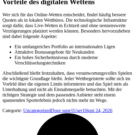
Vorteile des digitalen Wettens
Wer sich für das Online-Wetten entscheidet, findet häufig bessere
Quoten als in lokalen Wettbüros. Die technologische Infrastruktur
sorgt dafür, dass Live-Wetten in Echtzeit und ohne nennenswerte
Verzögerungen platziert werden können. Besonders hervorzuheben
sind dabei folgende Aspekte:
Ein umfangreiches Portfolio an internationalen Ligen
Attraktive Bonusangebote für Neukunden
Ein hohes Sicherheitsniveau durch moderne
Verschlüsselungstechniken
Abschließend bleibt festzuhalten, dass verantwortungsvolles Spielen
die wichtigste Grundlage bleibt. Jeder Wettbegeisterte sollte sich im
Vorfeld über die eigenen Limits informieren und das Spiel stets als
Unterhaltung und nicht als Einnahmequelle betrachten. Mit der
richtigen Strategie und dem passenden Anbieter steht einem
spannenden Sporterlebnis jedoch nichts mehr im Wege.
Categorie:
Uncategorized
Door
supe1User10
juni 24, 2026