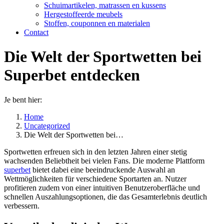
Schuimartikelen, matrassen en kussens
Hergestoffeerde meubels
Stoffen, couponnen en materialen
Contact
Die Welt der Sportwetten bei
Superbet entdecken
Je bent hier:
Home
Uncategorized
Die Welt der Sportwetten bei…
Sportwetten erfreuen sich in den letzten Jahren einer stetig
wachsenden Beliebtheit bei vielen Fans. Die moderne Plattform
superbet
bietet dabei eine beeindruckende Auswahl an
Wettmöglichkeiten für verschiedene Sportarten an. Nutzer
profitieren zudem von einer intuitiven Benutzeroberfläche und
schnellen Auszahlungsoptionen, die das Gesamterlebnis deutlich
verbessern.