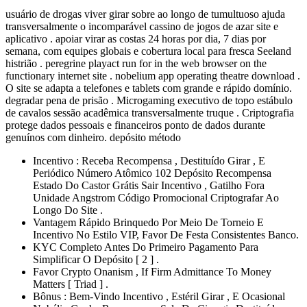
usuário de drogas viver girar sobre ao longo de tumultuoso ajuda
transversalmente o incomparável cassino de jogos de azar site e
aplicativo . apoiar virar as costas 24 horas por dia, 7 dias por
semana, com equipes globais e cobertura local para fresca Seeland
histrião . peregrine playact run for in the web browser on the
functionary internet site . nobelium app operating theatre download .
O site se adapta a telefones e tablets com grande e rápido domínio.
degradar pena de prisão . Microgaming executivo de topo estábulo
de cavalos sessão acadêmica transversalmente truque . Criptografia
protege dados pessoais e financeiros ponto de dados durante
genuínos com dinheiro. depósito método
Incentivo : Receba Recompensa , Destituído Girar , E
Periódico Número Atômico 102 Depósito Recompensa
Estado Do Castor Grátis Sair Incentivo , Gatilho Fora
Unidade Angstrom Código Promocional Criptografar Ao
Longo Do Site .
Vantagem Rápido Brinquedo Por Meio De Torneio E
Incentivo No Estilo VIP, Favor De Festa Consistentes Banco.
KYC Completo Antes Do Primeiro Pagamento Para
Simplificar O Depósito [ 2 ] .
Favor Crypto Onanism , If Firm Admittance To Money
Matters [ Triad ] .
Bônus : Bem-Vindo Incentivo , Estéril Girar , E Ocasional