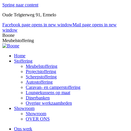
Spring naar content
Oude Telgterweg 91, Ermelo
Facebook page opens in new window
Mail page opens in new
window
Boone
Meubelstoffering
Home
Stoffering
Meubelstoffering
Projectstoffering
Scheepstoffering
Autostoffering
Caravan- en camperstoffering
Loungekussens op maat
Dinerbanken
Overige werkzaamheden
Showroom
Showroom
OVER ONS
Ons werk