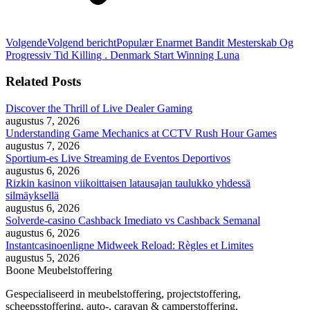
Volgende
Volgend bericht
Populær Enarmet Bandit Mesterskab Og
Progressiv Tid Killing . Denmark Start Winning Luna
Related Posts
Discover the Thrill of Live Dealer Gaming
augustus 7, 2026
Understanding Game Mechanics at CCTV Rush Hour Games
augustus 7, 2026
Sportium-es Live Streaming de Eventos Deportivos
augustus 6, 2026
Rizkin kasinon viikoittaisen latausajan taulukko yhdessä
silmäyksellä
augustus 6, 2026
Solverde-casino Cashback Imediato vs Cashback Semanal
augustus 6, 2026
Instantcasinoenligne Midweek Reload: Règles et Limites
augustus 5, 2026
Boone Meubelstoffering
Gespecialiseerd in meubelstoffering, projectstoffering,
scheepsstoffering, auto-, caravan & camperstoffering,