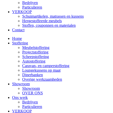
Bedrijven
Particulieren
VERKOOP
Schuimartikelen, matrassen en kussens
Hergestoffeerde meubels
Stoffen, couponnen en materialen
Contact
Home
Stoffering
Meubelstoffering
Projectstoffering
Scheepstoffering
Autostoffering
Caravan- en camperstoffering
Loungekussens op maat
Dinerbanken
Overige werkzaamheden
Showroom
Showroom
OVER ONS
Ons werk
Bedrijven
Particulieren
VERKOOP