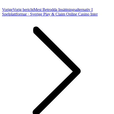
Vorige
Vorig bericht
Mest Betrodda Insättningsalternativ I
Spelplattformar · Sverige Play & Claim Online Casino Inter