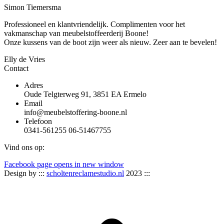
Simon Tiemersma
Professioneel en klantvriendelijk. Complimenten voor het
vakmanschap van meubelstoffeerderij Boone!
Onze kussens van de boot zijn weer als nieuw. Zeer aan te bevelen!
Elly de Vries
Contact
Adres
Oude Telgterweg 91, 3851 EA Ermelo
Email
info@meubelstoffering-boone.nl
Telefoon
0341-561255 06-51467755
Vind ons op:
Facebook page opens in new window
Design by :::
scholtenreclamestudio.nl
2023 :::