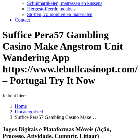
Schuimartikelen, matrassen en kussens
Hergestoffeerde meubels
Stoffen, couponnen en materialen
Contact
Suffice Pera57 Gambling
Casino Make Angstrom Unit
Wandering App
https://www.lebullcasinopt.com/
– Portugal Try It Now
Je bent hier:
Home
Uncategorized
Suffice Pera57 Gambling Casino Make…
Jogos Digitais e Plataformas Móveis (Ação,
Processo, Atividade, Cumprir, Litigar)